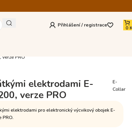
Přihlášení / registrace
0
0, verze PRO
rátkými elektrodami E-
E-
Collar
1200, verze PRO
tkými elektrodami pro elektronický výcvikový obojek E-
ze PRO.