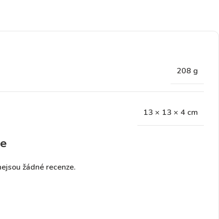
208 g
13 × 13 × 4 cm
e
nejsou žádné recenze.