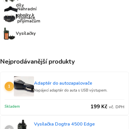
díly
Náhradní
obojky k
Přijímače
přijímačům
Vysílačky
Nejprodávanější produkty
Adaptér do autozapalovače
1
Napájecí adaptér do auta s USB výstupem.
199
Kč
Skladem
vč. DPH
Vysílačka Dogtra 4500 Edge