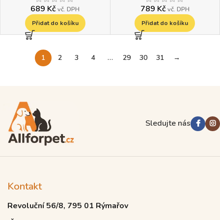
689
Kč
789
Kč
vč. DPH
vč. DPH
Přidat do košíku
Přidat do košíku
1
2
3
4
…
29
30
31
→
Read more
Sledujte nás
Kontakt
Revoluční 56/8, 795 01 Rýmařov