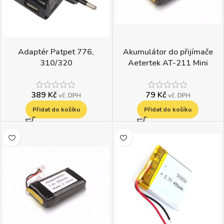
Adaptér Patpet 776,
Akumulátor do přijímače
310/320
Aetertek AT-211 Mini
389
Kč
79
Kč
vč. DPH
vč. DPH
Přidat do košíku
Přidat do košíku