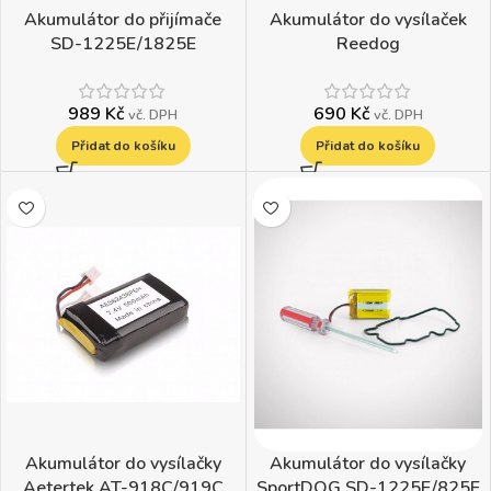
Akumulátor do přijímače
Akumulátor do vysílaček
SD-1225E/1825E
Reedog
989
Kč
690
Kč
vč. DPH
vč. DPH
Přidat do košíku
Přidat do košíku
Akumulátor do vysílačky
Akumulátor do vysílačky
Aetertek AT-918C/919C
SportDOG SD-1225E/825E