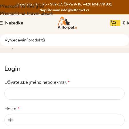
Zavolejte nám: Po - St 9-17, Čt-Pá 9-15, +420 604 779 801
Přeskočit na navigaci
Napište nám
info@allforpet.cz
Přeskočit na hlavní obsah
Nabídka
0
My account
Login
Uživatelské jméno nebo e-mail
*
Heslo
*