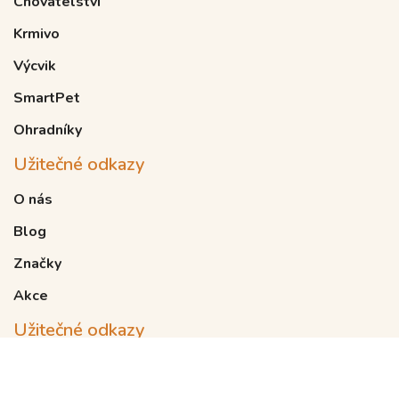
Chovatelství
Krmivo
Výcvik
SmartPet
Ohradníky
Užitečné odkazy
O nás
Blog
Značky
Akce
Užitečné odkazy
Obchodní podmínky
Doprava a platba