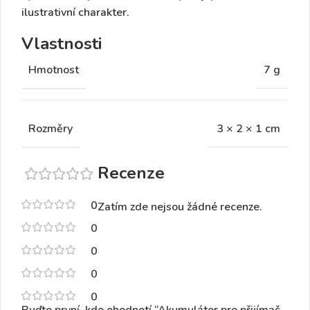
ilustrativní charakter.
Vlastnosti
Hmotnost
7 g
Rozměry
3 × 2 × 1 cm
Recenze
0
Zatím zde nejsou žádné recenze.
0
0
0
0
Buďte první, kdo ohodnotí “Akumulátor pro přijímač