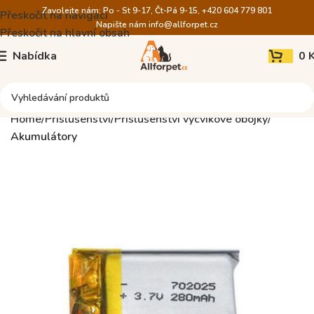
Zavolejte nám: Po - St 9-17, Čt-Pá 9-15, +420 604 779 801
Přeskočit na navigaci
Napište nám
info@allforpet.cz
Přeskočit na hlavní obsah
Nabídka
0
Home
Příslušenství
Příslušenství výcvikové obojky
Akumulátory