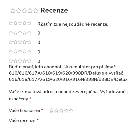
Recenze
0
Zatím zde nejsou žádné recenze.
0
0
0
0
Buďte první, kdo ohodnotí “Akumulátor pro přijímač
610/616/617A/618/619/620/998DR/Deluxe a vysílač
616/618/617A/619/620/916/916N/998N/998DB/Delux
Vaše e-mailová adresa nebude zveřejněna.
Vyžadované i
označeny
*
Vaše hodnocení
*
Vaše recenze
*