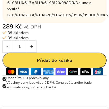
610/616/617A/618/619/620/998DR/Deluxe a
vysílač
616/618/617A/619/620/916/916N/998N/998DB/Delux
289
Kč
vč. DPH
39 skladem
39 skladem
Přidat do košíku
Dodání za 1-3 pracovní dny
Všechny ceny jsou včetně DPH. Cena poštovného bude
automaticky vypočítaná v košíku.