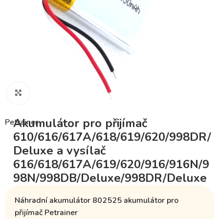
Klikněte pro zvětšení
Akumulátor pro přijímač
Petrainer
610/616/617A/618/619/620/998DR/
Deluxe a vysílač
616/618/617A/619/620/916/916N/9
98N/998DB/Deluxe/998DR/Deluxe
Náhradní akumulátor
802525
akumulátor pro
přijímač Petrainer