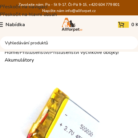
Zavolejte nám: Po - St 9-17, Čt-Pá 9-15, +420 604 779 801
Přeskočit na navigaci
Napište nám
info@allforpet.cz
Přeskočit na hlavní obsah
Nabídka
0
Home
Příslušenství
Příslušenství výcvikové obojky
Akumulátory