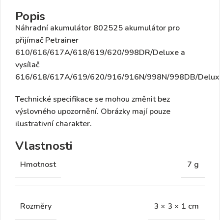
Popis
Náhradní akumulátor
802525
akumulátor pro
přijímač Petrainer
610/616/617A/618/619/620/998DR/Deluxe a
vysílač
616/618/617A/619/620/916/916N/998N/998DB/Delux
Technické specifikace se mohou změnit bez
výslovného upozornění. Obrázky mají pouze
ilustrativní charakter.
Vlastnosti
Hmotnost
7 g
Rozměry
3 × 3 × 1 cm