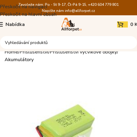
Zavolejte nám: Po - St 9-17, Čt-Pá 9-15, +420 604 779 801
Přeskočit na navigaci
Napište nám
info@allforpet.cz
Přeskočit na hlavní obsah
Nabídka
0
Home
Příslušenství
Příslušenství výcvikové obojky
Akumulátory