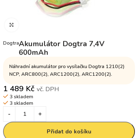
Klikněte pro zvětšení
Akumulátor Dogtra 7,4V
Dogtra
600mAh
Náhradní akumulátor pro vysílačku Dogtra 1210(2)
NCP, ARC800(2), ARC1200(2), ARC1200(2).
1 489
Kč
vč. DPH
3 skladem
3 skladem
Přidat do košíku