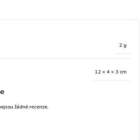
2 g
12 × 4 × 3 cm
e
nejsou žádné recenze.