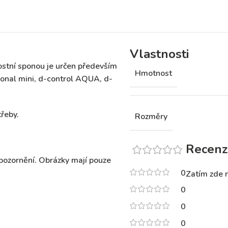
Vlastnosti
ostní sponou je určen především
Hmotnost
ional mini, d-control AQUA, d-
třeby.
Rozměry
Recenz
pozornění. Obrázky mají pouze
0
Zatím zde 
0
0
0