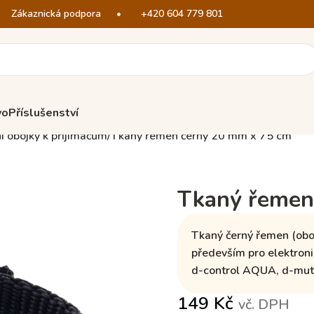
Zákaznická podpora
•
+420 604 779 801
vo
Příslušenství
í obojky k přijímačům
Tkaný řemen černý 20 mm x 75 cm
Tkaný řemen
Tkaný černý řemen
(obo
především pro elektron
d-control AQUA, d-mute
149
Kč
vč. DPH