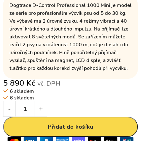
Dogtrace D-Control Professional 1000 Mini je model
ze série pro
profesionální výcvik psů od 5 do 30 kg.
Ve výbavě má
2 úrovně zvuku, 4 režimy vibrací
a
40
úrovní krátkého a dlouhého impulzu
. Na přijímači lze
aktivovat
8 světelných modů
. Se zařízením
můžete
cvičit 2 psy
na vzdálenost 1
000 m
, což je dosah i do
náročných podmínek. Plně
ponořitelný přijímač i
vysílač
, spuštění na magnet,
LCD displej
a zvlášť
tlačítko pro každou korekci zvýší pohodlí při výcviku.
5 890
Kč
vč. DPH
6 skladem
6 skladem
Přidat do košíku