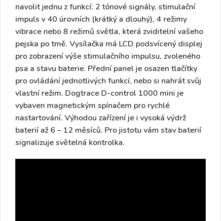
navolit jednu z funkcí:
2 tónové signály,
stimulační
impuls v 40 úrovních (krátký a dlouhý), 4 režimy
vibrace nebo 8 režimů světla,
která zviditelní vašeho
pejska po tmě. Vysílačka má
LCD podsvícený displej
pro zobrazení výše stimulačního impulsu, zvoleného
psa a stavu baterie. Přední panel je osazen tlačítky
pro ovládání jednotlivých funkcí, nebo si nahrát svůj
vlastní režim. Dogtrace D-control 1000 mini je
vybaven
magnetickým spínačem
pro rychlé
nastartování. Výhodou zařízení je i vysoká
výdrž
baterií až 6 – 12 měsíců
. Pro jistotu vám stav baterií
signalizuje
světelná kontrolka.