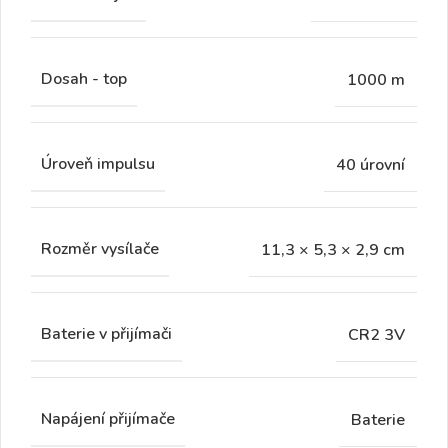
Dosah - top
1000 m
Úroveň impulsu
40 úrovní
Rozměr vysílače
11,3 × 5,3 × 2,9 cm
Baterie v přijímači
CR2 3V
Napájení přijímače
Baterie