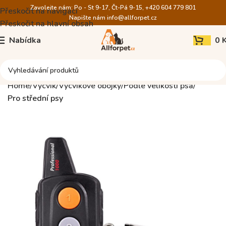
Zavolejte nám: Po - St 9-17, Čt-Pá 9-15, +420 604 779 801
Přeskočit na navigaci
Napište nám
info@allforpet.cz
Přeskočit na hlavní obsah
Nabídka
0
Home
Výcvik
Výcvikové obojky
Podle velikosti psa
Pro střední psy