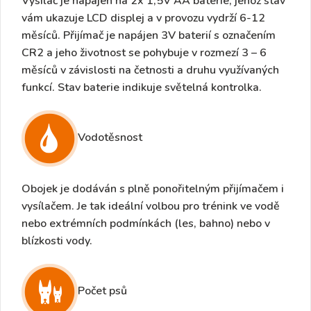
Vysílač je napájen na
2x 1,5V AA baterie
, jehož stav
vám ukazuje LCD displej a v provozu vydrží
6-12
měsíců.
Přijímač je napájen
3V
baterií s označením
CR2 a
jeho
životnost
se pohybuje v
rozmezí 3 – 6
měsíců
v závislosti na četnosti a druhu využívaných
funkcí. Stav baterie indikuje světelná kontrolka.
Vodotěsnost
Obojek je dodáván s plně
ponořitelným přijímačem i
vysílačem
. Je tak ideální volbou pro trénink ve vodě
nebo extrémních podmínkách (les, bahno) nebo v
blízkosti vody.
Počet psů