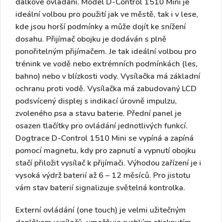
dálkové ovládání
. Model D-Control 1510 Mini je
ideální volbou pro použití jak ve městě, tak i v lese,
kde jsou horší podmínky a může dojít ke snížení
dosahu. Přijímač obojku je dodáván s plně
ponořitelným přijímačem
. Je tak ideální volbou pro
trénink ve vodě nebo extrémních podmínkách (les,
bahno) nebo v blízkosti vody. Vysílačka má základní
ochranu proti vodě. Vysílačka má zabudovaný
LCD
podsvícený displej
s
indikací úrovně impulzu,
zvoleného psa a
stavu baterie
. Přední panel je
osazen tlačítky pro ovládání jednotlivých funkcí.
Dogtrace D-Control 1510 Mini se
vypíná a zapíná
pomocí magnetu
, kdy pro zapnutí a vypnutí obojku
stačí přiložit vysílač k přijímači. Výhodou zařízení je i
vysoká
výdrž baterií až 6 – 12 měsíců
. Pro jistotu
vám stav baterií signalizuje
světelná kontrolka.
Externí ovládání (one touch)
je velmi užitečným