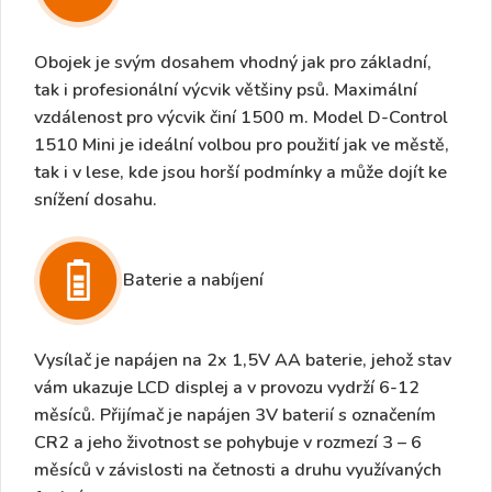
Obojek je svým dosahem vhodný jak pro základní,
tak i profesionální výcvik většiny psů.
Maximální
vzdálenost pro výcvik činí 1500 m. Model D-Control
1510 Mini je
ideální volbou pro použití jak ve městě,
tak i v lese, kde jsou horší podmínky a může dojít ke
snížení dosahu.
Baterie a nabíjení
Vysílač je napájen na
2x 1,5V AA baterie
, jehož stav
vám ukazuje LCD displej a v provozu vydrží
6-12
měsíců.
Přijímač je napájen
3V
baterií s označením
CR2 a
jeho
životnost
se pohybuje v
rozmezí 3 – 6
měsíců
v závislosti na četnosti a druhu využívaných