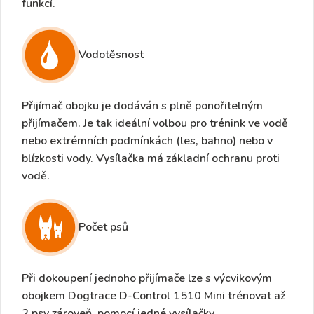
funkcí.
Vodotěsnost
Přijímač obojku je dodáván s plně
ponořitelným
přijímačem
. Je tak ideální volbou pro trénink ve vodě
nebo extrémních podmínkách (les, bahno) nebo v
blízkosti vody. Vysílačka má základní ochranu proti
vodě.
Počet psů
Při dokoupení jednoho přijímače lze s výcvikovým
obojkem Dogtrace D-Control 1510 Mini trénovat
až
2 psy zároveň,
pomocí jedné vysílačky.