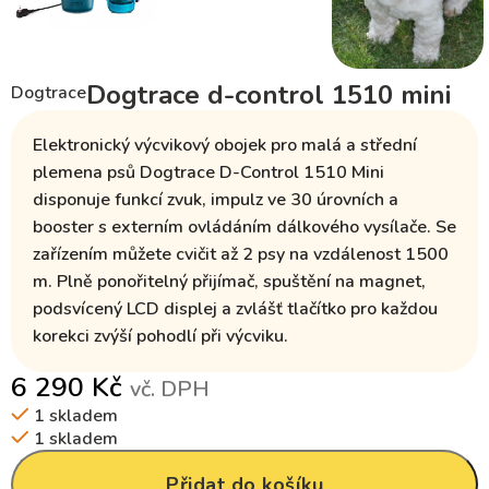
Dogtrace d-control 1510 mini
Dogtrace
Elektronický výcvikový obojek pro malá a střední
plemena psů Dogtrace D-Control 1510 Mini
disponuje funkcí
zvuk, impulz ve 30 úrovních a
booster s externím ovládáním dálkového vysílače
. Se
zařízením
můžete cvičit až 2 psy na vzdálenost 1500
m
. Plně
ponořitelný přijímač
, spuštění na magnet,
podsvícený
LCD displej
a zvlášť tlačítko pro každou
korekci zvýší pohodlí při výcviku.
6 290
Kč
vč. DPH
1 skladem
1 skladem
Přidat do košíku