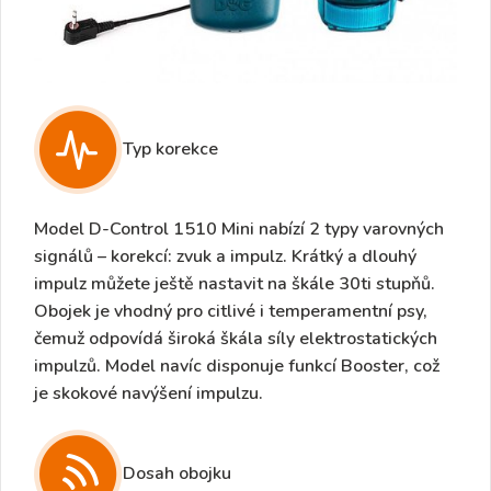
Typ korekce
Model D-Control 1510 Mini nabízí
2 typy varovných
signálů
– korekcí:
zvuk a impulz
. Krátký a dlouhý
impulz můžete ještě nastavit
na škále 30ti stupňů
.
Obojek je vhodný pro citlivé i temperamentní psy,
čemuž odpovídá široká škála síly elektrostatických
impulzů. Model navíc disponuje
funkcí Booster
, což
je skokové navýšení impulzu.
Dosah obojku