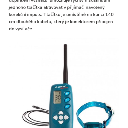
doplňkem vysílačů, umožňuje rychlým stisknutím
jednoho tlačítka aktivovat v přijímači navolený
korekční impuls. Tlačítko je umístěné na konci 140
cm dlouhého kabelu, který je konektorem připojen
do vysílače.