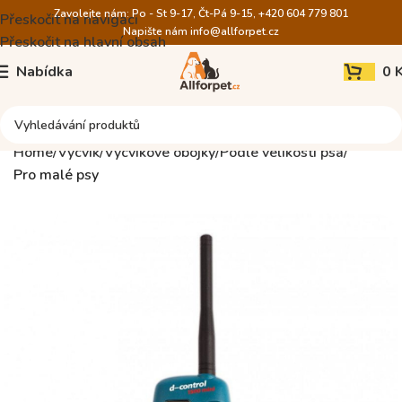
Zavolejte nám: Po - St 9-17, Čt-Pá 9-15, +420 604 779 801
Přeskočit na navigaci
Napište nám
info@allforpet.cz
Přeskočit na hlavní obsah
Nabídka
0
Home
Výcvik
Výcvikové obojky
Podle velikosti psa
Pro malé psy