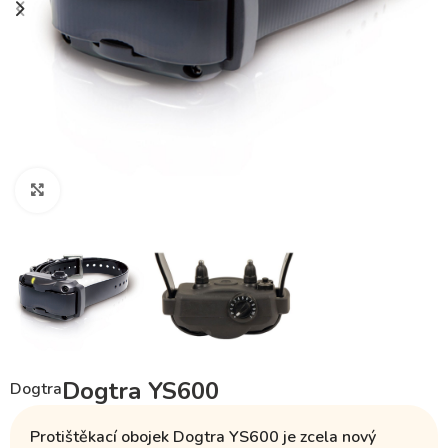
Klikněte pro zvětšení
Dogtra YS600
Dogtra
Protištěkací obojek Dogtra YS600 je zcela nový