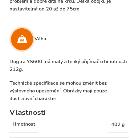
problém a dobře drží na krku. Délka obojku je
nastavitelná
od 20 až do 75cm
.
Váha
Dogtra YS600 má malý a lehký
přijímač o hmotnosti
212g
.
Technické specifikace se mohou změnit bez
výslovného upozornění. Obrázky mají pouze
ilustrativní charakter.
Vlastnosti
Hmotnost
402 g