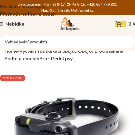
Zavolejte nám: Po - St 9-17, Čt-Pá 9-15, +420 604 779 801
Přeskočit na navigaci
Napište nám
info@allforpet.cz
Přeskočit na hlavní obsah
Nabídka
0
Home
Výcvik
Protištěkací obojky
Obojky proti štěkání
Podle plemene
Pro střední psy
VYPRODÁNO