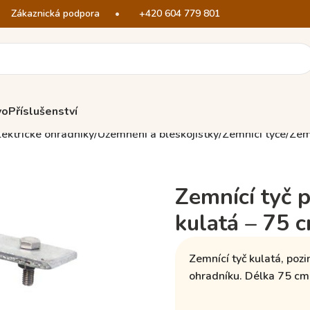
Zákaznická podpora
•
+420 604 779 801
vo
Příslušenství
lektrické ohradníky
Uzemnění a bleskojistky
Zemnící tyče
Zemn
Zemnící tyč p
kulatá – 75 
Zemnící tyč kulatá,
pozi
ohradníku. Délka 75 cm