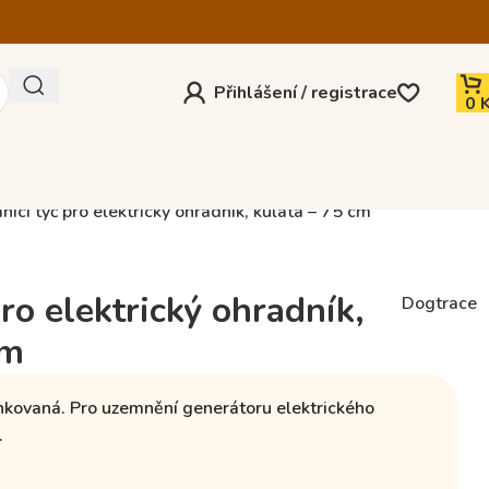
Přihlášení / registrace
0
ící tyč pro elektrický ohradník, kulatá – 75 cm
ro elektrický ohradník,
Dogtrace
cm
nkovaná
. Pro uzemnění generátoru elektrického
.