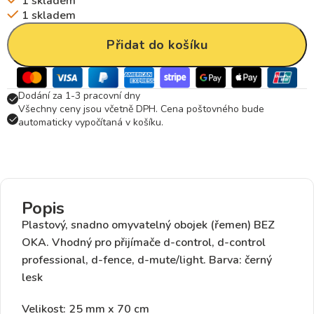
1 skladem
1 skladem
Přidat do košíku
Dodání za 1-3 pracovní dny
Všechny ceny jsou včetně DPH. Cena poštovného bude
automaticky vypočítaná v košíku.
Popis
Plastový, snadno omyvatelný obojek (řemen)
BEZ
OKA
. Vhodný pro
přijímače
d-control, d-control
professional, d-fence, d-mute/light.
Barva: černý
lesk
Velikost: 25 mm x 70 cm