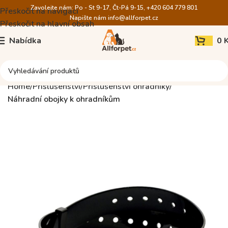
Zavolejte nám: Po - St 9-17, Čt-Pá 9-15, +420 604 779 801
Přeskočit na navigaci
Napište nám
info@allforpet.cz
Přeskočit na hlavní obsah
Nabídka
0
Home
Příslušenství
Příslušenství ohradníky
Náhradní obojky k ohradníkům