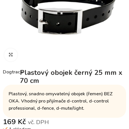
Klikněte pro zvětšení
Plastový obojek černý 25 mm x
Dogtrace
70 cm
Plastový, snadno omyvatelný obojek (řemen)
BEZ
OKA
. Vhodný pro
přijímače
d-control, d-control
professional, d-fence, d-mute/light.
169
Kč
vč. DPH