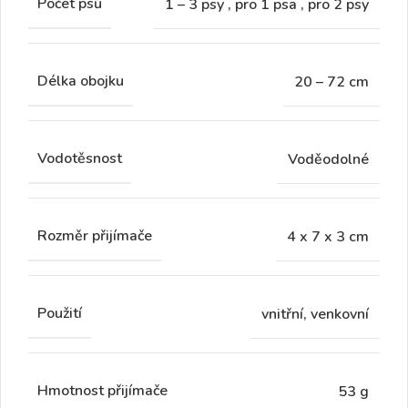
Počet psů
1 – 3 psy
,
pro 1 psa
,
pro 2 psy
Délka obojku
20 – 72 cm
Vodotěsnost
Voděodolné
Rozměr přijímače
4 x 7 x 3 cm
Použití
vnitřní, venkovní
Hmotnost přijímače
53 g