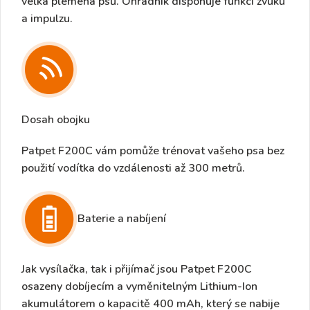
velká plemena psů.
Ohradník
disponuje funkcí zvuku
a impulzu.
Dosah obojku
Patpet F200C vám pomůže trénovat vašeho psa bez
použití vodítka
do vzdálenosti až 300 metrů.
Baterie a nabíjení
Jak vysílačka, tak i přijímač jsou Patpet F200C
osazeny dobíjecím a vyměnitelným Lithium-Ion
akumulátorem o kapacitě 400 mAh, který se nabije