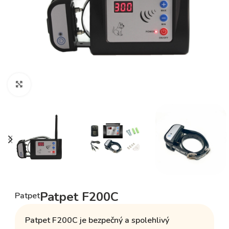
Klikněte pro zvětšení
Patpet F200C
Patpet
Patpet F200C je
bezpečný a spolehlivý