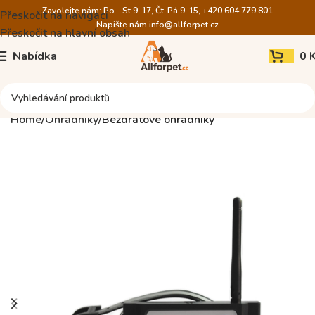
Zavolejte nám: Po - St 9-17, Čt-Pá 9-15, +420 604 779 801
Přeskočit na navigaci
Napište nám
info@allforpet.cz
Přeskočit na hlavní obsah
Nabídka
0
Home
Ohradníky
Bezdrátové ohradníky