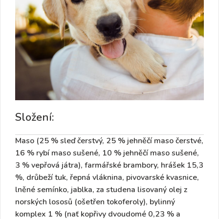
Složení:
Maso (25 % sleď čerstvý, 25 % jehněčí maso čerstvé,
16 % rybí maso sušené, 10 % jehněčí maso sušené,
3 % vepřová játra), farmářské brambory, hrášek 15,3
%, drůbeží tuk, řepná vláknina, pivovarské kvasnice,
lněné semínko, jablka, za studena lisovaný olej z
norských lososů (ošetřen tokoferoly), bylinný
komplex 1 % (nať kopřivy dvoudomé 0,23 % a