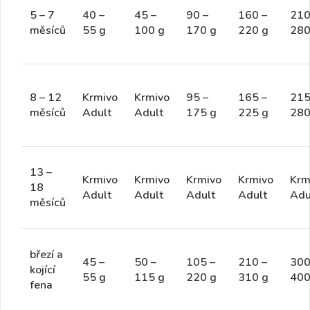
5 – 7
40 –
45 –
90 –
160 –
210
měsíců
55 g
100 g
170 g
220 g
280
8 – 12
Krmivo
Krmivo
95 –
165 –
215
měsíců
Adult
Adult
175 g
225 g
280
13 –
Krmivo
Krmivo
Krmivo
Krmivo
Krm
18
Adult
Adult
Adult
Adult
Adu
měsíců
březí a
45 –
50 –
105 –
210 –
300
kojící
55 g
115 g
220 g
310 g
400
fena