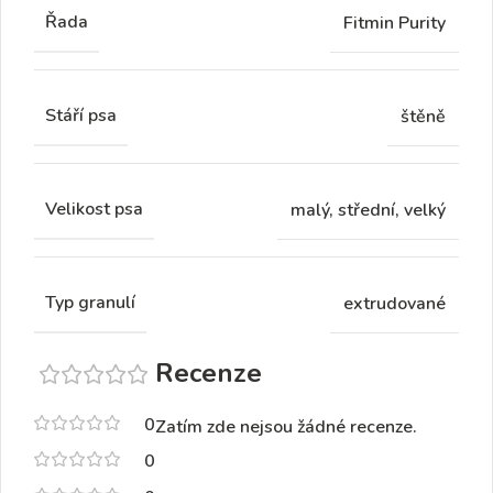
Řada
Fitmin Purity
Stáří psa
štěně
Velikost psa
malý, střední, velký
Typ granulí
extrudované
Recenze
0
Zatím zde nejsou žádné recenze.
0