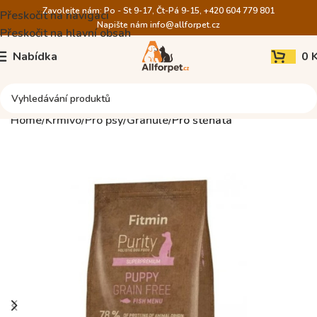
Zavolejte nám: Po - St 9-17, Čt-Pá 9-15, +420 604 779 801
Přeskočit na navigaci
Napište nám
info@allforpet.cz
Přeskočit na hlavní obsah
Nabídka
0
Home
Krmivo
Pro psy
Granule
Pro štěňata