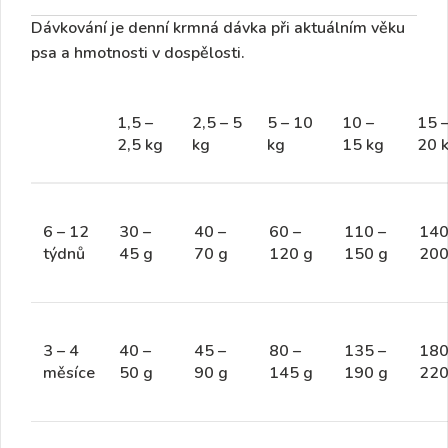
Dávkování je denní krmná dávka při aktuálním věku
psa a hmotnosti v dospělosti.
1,5 –
2,5 – 5
5 – 10
10 –
15 
2,5 kg
kg
kg
15 kg
20 
6 – 12
30 –
40 –
60 –
110 –
140
týdnů
45 g
70 g
120 g
150 g
200
3 – 4
40 –
45 –
80 –
135 –
180
měsíce
50 g
90 g
145 g
190 g
220