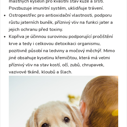
mastných kyselin pro kvalitní stav kůže a srsti.
Povzbuzuje imunitní systém, uklidňuje trávení.
Ostropestřec
pro antioxidační vlastnosti, podporu
růstu jaterních buněk, příznivý
vliv na funkci jater
a
jejich ochranu před toxiny.
Kopřiva
je účinnou surovinou podporující pročištění
krve a tedy i celkovou
detoxikaci
organismu,
pozitivně působí na
ledviny
a
močový měchýř
. Mimo
jiné obsahuje kyselinu křemičitou, která má velmi
příznivý vliv na stav kostí, očí, zubů, chrupavek,
vazivové tkáně, kloubů a šlach.