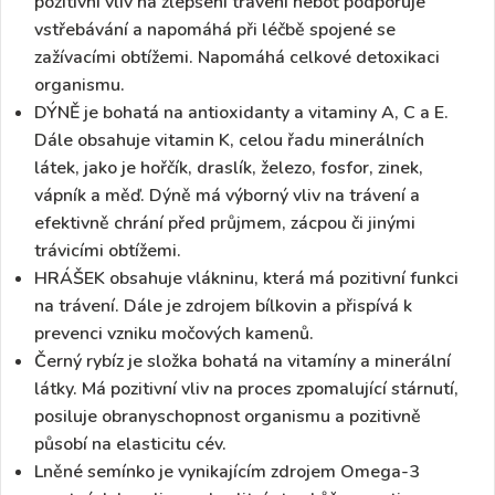
pozitivní vliv na zlepšení
trávení
neboť podporuje
vstřebávání a napomáhá při léčbě spojené se
zažívacími obtížemi. Napomáhá celkové detoxikaci
organismu.
DÝNĚ
je bohatá na
antioxidanty
a
vitaminy A, C a E
.
Dále obsahuje
vitamin K
, celou řadu minerálních
látek, jako je
hořčík, draslík, železo, fosfor, zinek,
vápník a měď
. Dýně má výborný vliv na
trávení
a
efektivně chrání před průjmem, zácpou či jinými
trávicími obtížemi.
HRÁŠEK
obsahuje
vlákninu
, která má pozitivní funkci
na trávení. Dále je zdrojem bílkovin a přispívá k
prevenci vzniku močových kamenů.
Černý rybíz
je složka bohatá na vitamíny a minerální
látky. Má pozitivní vliv na proces
zpomalující stárnutí
,
posiluje obranyschopnost organismu a pozitivně
působí na elasticitu cév.
Lněné semínko
je vynikajícím zdrojem
Omega-3