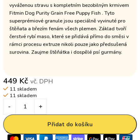
vyváženou stravu s kompletním
bezobilným
krmivem
Fitmin Dog Purity Grain Free Puppy Fish
. Tyto
superprémiové granule jsou speciálně vyvinuté
pro
štěňata a březím fenám
všech plemen. Základ tvoří
čerstvé rybí maso
, které se přidává přímo do směsi v
rámci procesu extruze nikoli pouze jako předsušená
surovina. Zaujme štěňátka i dospělé psí gurmány.
449
Kč
vč. DPH
11 skladem
11 skladem
Přidat do košíku