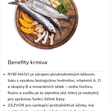
Benefity krmiva:
RYBÍ MASO
je zdrojem plnohodnotných bílkovin,
tuku s vysokou biologickou hodnotou,
vitaminů A, D
a skupiny B
a minerálních látek – vedle
fosforu
,
fluóru
a
sodíku
je to zejména
jód
, který je nezbytný
pro správnou funkci
štítné žlázy
.
ZÁZVOR
pro vynikající
protizánětlivé
účinky, má