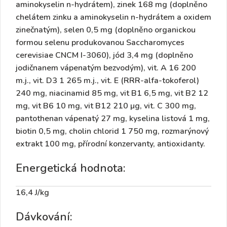
aminokyselin n-hydrátem), zinek 168 mg (doplněno
chelátem zinku a aminokyselin n-hydrátem a oxidem
zinečnatým), selen 0,5 mg (doplněno organickou
formou selenu produkovanou Saccharomyces
cerevisiae CNCM I-3060), jód 3,4 mg (doplněno
jodičnanem vápenatým bezvodým), vit. A 16 200
m.j., vit. D3 1 265 m.j., vit. E (RRR-alfa-tokoferol)
240 mg, niacinamid 85 mg, vit B1 6,5 mg, vit B2 12
mg, vit B6 10 mg, vit B12 210 µg, vit. C 300 mg,
pantothenan vápenatý 27 mg, kyselina listová 1 mg,
biotin 0,5 mg, cholin chlorid 1 750 mg, rozmarýnový
extrakt 100 mg, přírodní konzervanty, antioxidanty.
Energetická hodnota:
16,4 J/kg
Dávkování: