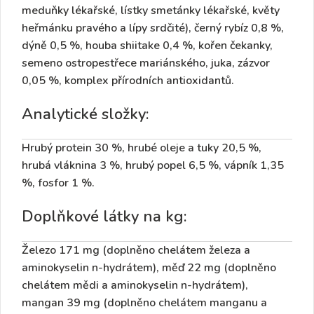
meduňky lékařské, lístky smetánky lékařské, květy
heřmánku pravého a lípy srdčité), černý rybíz 0,8 %,
dýně 0,5 %, houba shiitake 0,4 %, kořen čekanky,
semeno ostropestřece mariánského, juka, zázvor
0,05 %, komplex přírodních antioxidantů.
Analytické složky:
Hrubý protein 30 %, hrubé oleje a tuky 20,5 %,
hrubá vláknina 3 %, hrubý popel 6,5 %, vápník 1,35
%, fosfor 1 %.
Doplňkové látky na kg:
Železo 171 mg (doplněno chelátem železa a
aminokyselin n-hydrátem), měď 22 mg (doplněno
chelátem mědi a aminokyselin n-hydrátem),
mangan 39 mg (doplněno chelátem manganu a