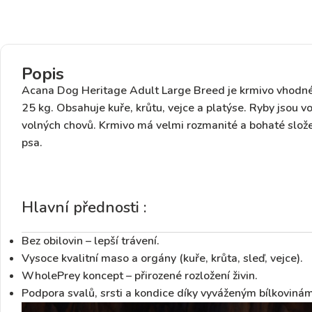
Popis
Acana Dog Heritage Adult Large Breed je krmivo
vhodné
25 kg.
Obsahuje kuře, krůtu, vejce a platýse.
Ryby jsou vo
volných chovů.
Krmivo má velmi rozmanité a bohaté složení
psa.
Hlavní přednosti :
Bez obilovin
– lepší trávení.
Vysoce kvalitní maso a orgány
(kuře, krůta, sleď, vejce).
WholePrey koncept
– přirozené rozložení živin.
Podpora svalů, srsti a kondice
díky vyváženým bílkovinám