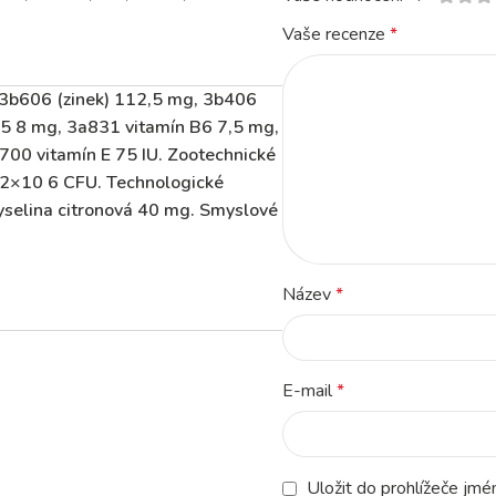
Vaše recenze
*
, 3b606 (zinek) 112,5 mg, 3b406
5 8 mg, 3a831 vitamín B6 7,5 mg,
700 vitamín E 75 IU. Zootechnické
2×10 6 CFU. Technologické
kyselina citronová 40 mg. Smyslové
Název
*
E-mail
*
Uložit do prohlížeče jm