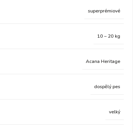
superprémiové
10 – 20 kg
Acana Heritage
dospělý pes
velký