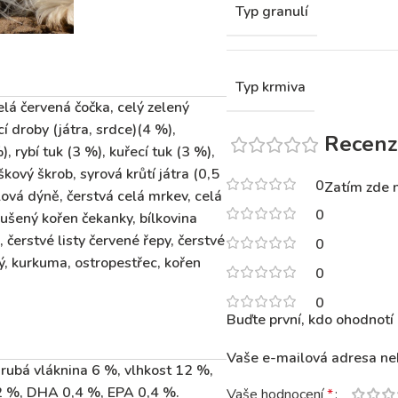
Typ granulí
Typ krmiva
lá červená čočka, celý zelený
í droby (játra, srdce)(4 %),
Recenz
, rybí tuk (3 %), kuřecí tuk (3 %),
škový škrob, syrová krůtí játra (0,5
0
Zatím zde 
lová dýně, čerstvá celá mrkev, celá
0
 sušený kořen čekanky, bílkovina
, čerstvé listy červené řepy, čerstvé
0
tý, kurkuma, ostropestřec, kořen
0
0
Buďte první, kdo ohodnotí
Vaše e-mailová adresa ne
rubá vláknina 6 %, vlhkost 12 %,
2 %, DHA 0,4 %, EPA 0,4 %.
Vaše hodnocení
*