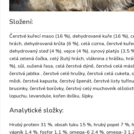
Složení:
Čerstvé kuřecí maso (16 %), dehydrované kuře (16 %), ce
hrách, dehydrovaná krůta (6 %), celá cizrna, čerstvé kuřec
dehydrovaný sleď (4 %), vejce (4 %), syrový platýs (3,5 %)
celá zelená čočka, celý žlutý hrách, vláknina z hrášku, hrá
%), sůl, sušená řasa, celá čerstvá dýně, čerstvá celá más
čerstvá jablka , čerstvé celé hrušky, čerstvá celá cuketa,
mědi, čerstvá kapusta, čerstvý špenát, čerstvé listy tuřínu
brusinky, čerstvé borůvky, čerstvý celý muchovník olšolis
lopuchu, levandule, kořen ibišku, šípky.
Analytické složky:
Hrubý protein 31 %, obsah tuku 15 %, hrubý popel 7 %, h
vápník 1,4 %, fosfor 1,1 %, omega-6 2,4 %, omega-3 1,