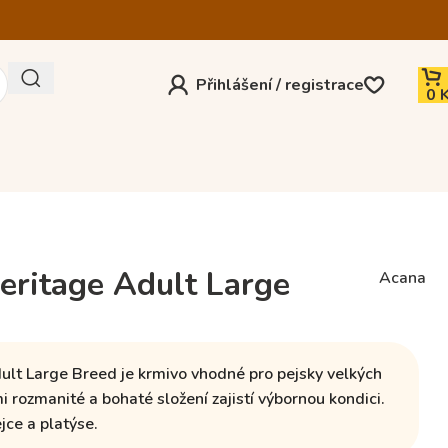
Přihlášení / registrace
0
ritage Adult Large
Acana
ult Large Breed je krmivo vhodné
pro pejsky velkých
mi rozmanité a bohaté složení zajistí výbornou kondici.
ejce
a
platýse
.