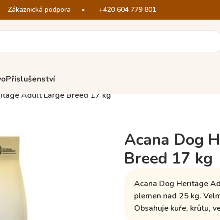
Zákaznická podpora
•
+420 604 779 801
vo
Příslušenství
itage Adult Large Breed 17 kg
Acana Dog He
Breed 17 kg
Acana Dog Heritage Ad
plemen nad 25 kg
. Vel
Obsahuje
kuře
,
krůtu
,
v