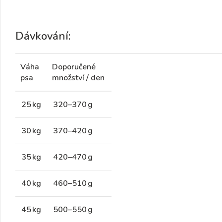
Dávkování:
Váha
Doporučené
psa
množství / den
25 kg
320–370 g
30 kg
370–420 g
35 kg
420–470 g
40 kg
460–510 g
45 kg
500–550 g