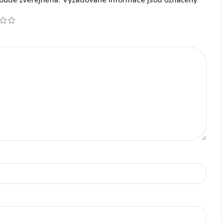
bude zveřejněna.
Vyžadované informace jsou označeny
*