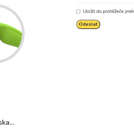
Uložit do prohlížeče jm
áska…