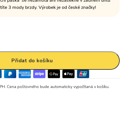
ční
páska se nezamotá ani nezasekne v žádném úhlu
títe
3 mody brzdy
.
Výrobek je od české značky!
Přidat do košíku
PH. Cena poštovného bude automaticky vypočítaná v košíku.