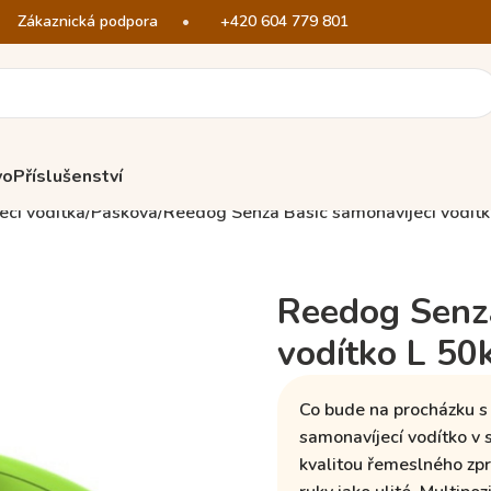
Zákaznická podpora
•
+420 604 779 801
vo
Příslušenství
ecí vodítka
Pásková
Reedog Senza Basic samonavíjecí vodítko
Reedog Senza
vodítko L 50
Co bude na procházku s
samonavíjecí vodítko
v 
kvalitou řemeslného zp