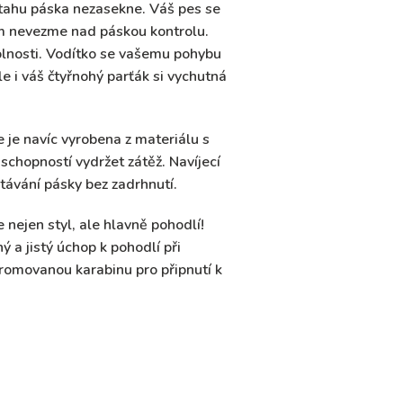
 tahu páska nezasekne
. Váš pes se
m nevezme nad páskou kontrolu.
 volnosti. Vodítko se vašemu pohybu
le i váš čtyřnohý parťák si vychutná
e je navíc vyrobena
z materiálu s
schopností vydržet zátěž. Navíjecí
ávání pásky bez zadrhnutí.
 nejen styl, ale hlavně pohodlí!
ý a jistý úchop k pohodlí při
hromovanou karabinu pro připnutí k