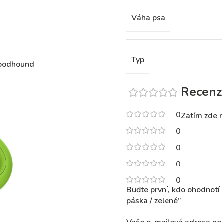
Váha psa
Typ
bloodhound
Recenz
0
Zatím zde 
0
0
0
0
Buďte první, kdo ohodnotí
páska / zelené”