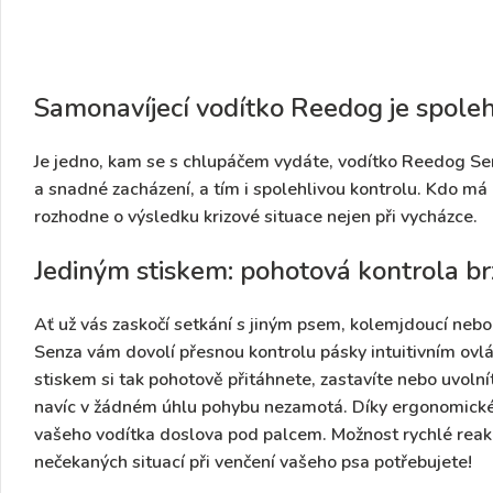
Samonavíjecí vodítko Reedog je spole
Je jedno, kam se s chlupáčem vydáte, vodítko Reedog S
a snadné zacházení, a tím i spolehlivou kontrolu
. Kdo má 
rozhodne o výsledku krizové situace nejen při vycházce.
Jediným stiskem: pohotová kontrola b
Ať už vás zaskočí setkání s jiným psem, kolemjdoucí nebo 
Senza vám dovolí přesnou kontrolu pásky intuitivním ovl
stiskem si tak pohotově přitáhnete, zastavíte nebo uvoln
navíc v žádném úhlu pohybu nezamotá
. Díky ergonomick
vašeho vodítka doslova pod palcem. Možnost rychlé reakce
nečekaných situací při venčení vašeho psa potřebujete!