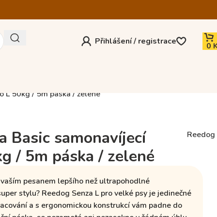
Přihlášení / registrace
0
 L 50kg / 5m páska / zelené
 Basic samonavíjecí
Reedog
kg / 5m páska / zelené
 vaším pesanem lepšího než
ultrapohodlné
super stylu? Reedog Senza L pro velké psy je jedinečné
racování a
s ergonomickou konstrukcí
vám padne do