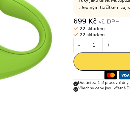
ruky jako ulité
.
Multipozi
.
Jediným tlačítkem zajis
699
Kč
vč. DPH
22 skladem
22 skladem
Dodání za 1-3 pracovní dny
Všechny ceny jsou včetně D