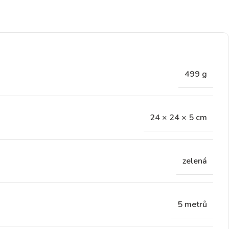
499 g
24 × 24 × 5 cm
zelená
5 metrů