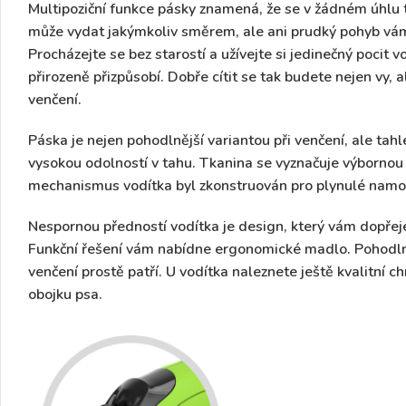
Multipoziční funkce pásky znamená, že se v žádném úhlu
může vydat jakýmkoliv směrem, ale ani prudký pohyb vá
Procházejte se bez starostí a užívejte si jedinečný pocit
přirozeně přizpůsobí. Dobře cítit se tak budete nejen vy, a
venčení.
Páska je nejen pohodlnější variantou při venčení, ale tahl
vysokou odolností v tahu
. Tkanina se vyznačuje výbornou 
mechanismus vodítka byl zkonstruován pro plynulé namot
Nespornou předností vodítka je design, který vám dopřeje
Funkční řešení vám nabídne
ergonomické madlo.
Pohodln
venčení prostě patří. U vodítka naleznete ještě
kvalitní c
obojku
psa.