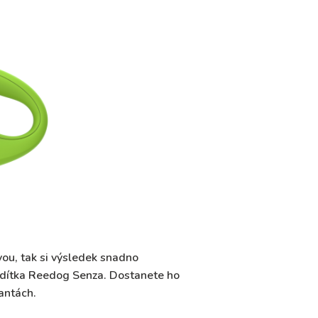
vou, tak si výsledek snadno
n vodítka Reedog Senza. Dostanete ho
iantách.