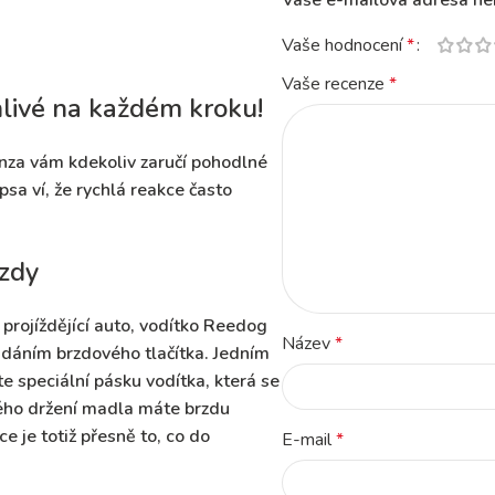
Vaše e-mailová adresa ne
Vaše hodnocení
*
Vaše recenze
*
hlivé na každém kroku!
enza vám kdekoliv
zaručí pohodlné
psa ví, že rychlá reakce často
rzdy
projíždějící auto,
vodítko Reedog
Název
*
ádáním brzdového tlačítka.
Jedním
íte
speciální pásku vodítka, která se
ého držení madla máte brzdu
 je totiž přesně to, co do
E-mail
*