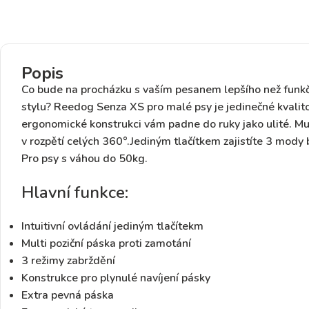
Popis
Co bude na procházku s vaším pesanem lepšího než
funk
stylu? Reedog Senza XS pro malé psy je jedinečné kvalit
ergonomické konstrukci vám padne do ruky jako ulité
.
Mul
v rozpětí celých 360°.
Jediným tlačítkem zajistíte
3 mody 
Pro psy s váhou
do 50kg
.
Hlavní funkce:
Intuitivní ovládání jediným tlačítekm
Multi poziční páska proti zamotání
3 režimy zabrždění
Konstrukce pro plynulé navíjení pásky
Extra pevná páska