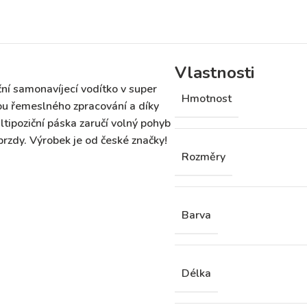
Vlastnosti
ční samonavíjecí vodítko
v super
Hmotnost
ou řemeslného zpracování a díky
tipoziční
páska zaručí volný pohyb
brzdy
.
Výrobek je od české značky!
Rozměry
Barva
Délka