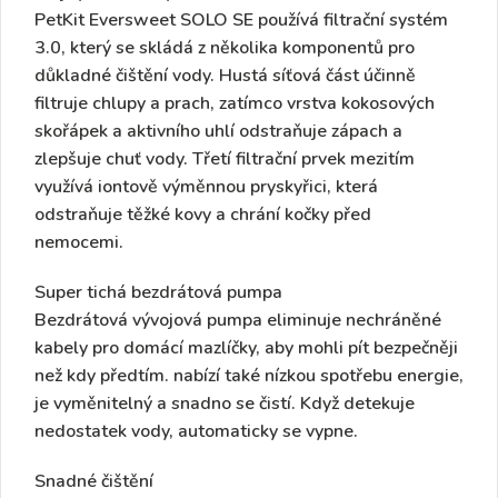
PetKit Eversweet SOLO SE používá filtrační systém
3.0, který se skládá z několika komponentů pro
důkladné čištění vody. Hustá síťová část účinně
filtruje chlupy a prach, zatímco vrstva kokosových
skořápek a aktivního uhlí odstraňuje zápach a
zlepšuje chuť vody. Třetí filtrační prvek mezitím
využívá iontově výměnnou pryskyřici, která
odstraňuje těžké kovy a chrání kočky před
nemocemi.
Super tichá bezdrátová pumpa
Bezdrátová vývojová pumpa eliminuje nechráněné
kabely pro domácí mazlíčky, aby mohli pít bezpečněji
než kdy předtím. nabízí také nízkou spotřebu energie,
je vyměnitelný a snadno se čistí. Když detekuje
nedostatek vody, automaticky se vypne.
Snadné čištění