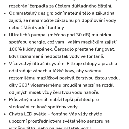
rozebrání čerpadla za účelem důkladného čištění.
Odnímatelný design: odnímatelné tělo a základna
zajistí, že nenamočíte základnu při doplňování vody
nebo čištění vodní fontány
Ultratichá pumpa:
(měřeno pod 30 dB) má nízkou
spotřebu energie, což vám i vašim mazlíčkům zajistí
100% klidný spánek. Čerpadlo přestane fungovat,
když zaznamená nedostatek vody ve fontáně.
Vícevrstvý filtrační systém
: Filtruje chlupy a prach a
odstraňuje zápach a těžké kovy, aby vašemu
roztomilému mazlíčkovi poskytl čerstvou čistou vodu,
díky 360° vícesměrnému proudění nabízí na rozdíl
od jiných misek vždy čerstvou vodu nahoře.
Průsvitný materiál:
nabízí lepší přehled pro
sledování celkové spotřeby vody
Chytrá LED světla –
fontána Vás vždy chytře
upozorní prostřednictvím světelného senzoru na
výměnu filtru nebo na nedostatek vody