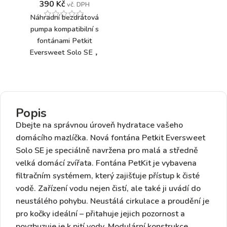
390
Kč
vč. DPH
Náhradní bezdrátová
pumpa kompatibilní s
fontánami Petkit
Eversweet Solo SE，
Eversweet Solo 2,
Eversweet 3 PRO/UVC,
Eversweet MAX.
Popis
Dbejte na správnou úroveň hydratace vašeho
domácího mazlíčka. Nová fontána Petkit Eversweet
Solo SE je speciálně navržena pro malá a středně
velká domácí zvířata. Fontána PetKit je vybavena
filtračním systémem, který zajišťuje přístup k čisté
vodě. Zařízení vodu nejen čistí, ale také ji uvádí do
neustálého pohybu. Neustálá cirkulace a proudění je
pro kočky ideální – přitahuje jejich pozornost a
povzbuzuje je k pití vody. Modulární konstrukce