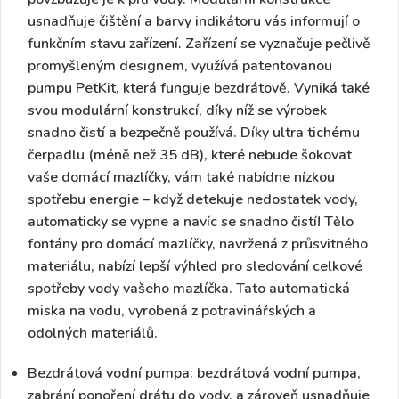
usnadňuje čištění a barvy indikátoru vás informují o
funkčním stavu zařízení. Zařízení se vyznačuje pečlivě
promyšleným designem, využívá patentovanou
pumpu PetKit, která funguje bezdrátově. Vyniká také
svou modulární konstrukcí, díky níž se výrobek
snadno čistí a bezpečně používá. Díky ultra tichému
čerpadlu (méně než 35 dB), které nebude šokovat
vaše domácí mazlíčky, vám také nabídne nízkou
spotřebu energie – když detekuje nedostatek vody,
automaticky se vypne a navíc se snadno čistí! Tělo
fontány pro domácí mazlíčky, navržená z průsvitného
materiálu, nabízí lepší výhled pro sledování celkové
spotřeby vody vašeho mazlíčka. Tato automatická
miska na vodu, vyrobená z potravinářských a
odolných materiálů.
Bezdrátová vodní pumpa:
bezdrátová vodní pumpa,
zabrání ponoření drátu do vody, a zároveň usnadňuje