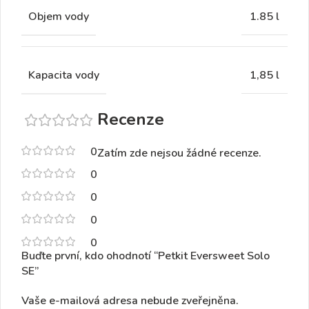
Objem vody
1.85 l
Kapacita vody
1,85 l
Recenze
0
Zatím zde nejsou žádné recenze.
0
0
0
0
Buďte první, kdo ohodnotí “Petkit Eversweet Solo
SE”
Vaše e-mailová adresa nebude zveřejněna.