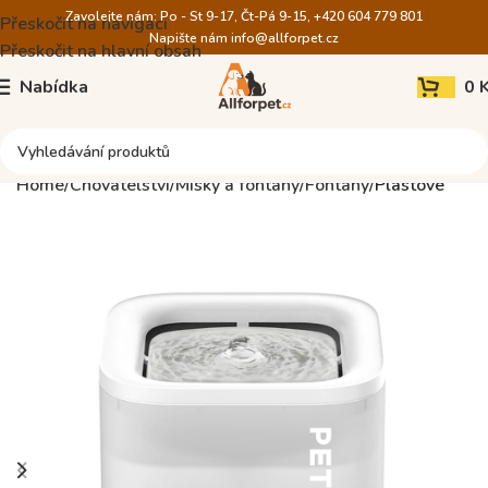
Zavolejte nám: Po - St 9-17, Čt-Pá 9-15, +420 604 779 801
Přeskočit na navigaci
Napište nám
info@allforpet.cz
Přeskočit na hlavní obsah
Nabídka
0
Home
Chovatelství
Misky a fontány
Fontány
Plastové