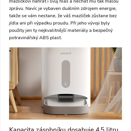
mazlíčkovi nahrát i svůj hlas a nechat mu tak malou
zůstane bez jídla ani při
zprávu.
Navíc je vybaven
duálním zdrojem energie,
výpadku proudu. Při jeho
takže se vám nestane, že váš mazlíček zůstane bez
vývoji byly použity jen ty
jídla ani při výpadku proudu. Při jeho vývoji byly
nejkvalitnější materiály
a
bezpečný
potravinářský
ABS
plast.
použity jen ty nejkvalitnější materiály
a
bezpečný
Tento dávkovač je
potravinářský
ABS
plast.
vhodný pro různé
typy
suchého krmiva do
velikosti 15 mm.
Kapacita zásobníku dosahuje 4,5 litru