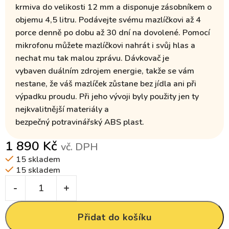
krmiva do velikosti 12 mm
a disponuje zásobníkem o
objemu
4,5 litru
. Podávejte svému mazlíčkovi
až 4
porce denně po dobu až 30 dní na dovolené.
Pomocí
mikrofonu
můžete mazlíčkovi nahrát i svůj hlas a
nechat mu tak malou zprávu
. Dávkovač je
vybaven
duálním zdrojem energie,
takže se vám
nestane, že váš mazlíček zůstane bez jídla ani při
výpadku proudu. Při jeho vývoji byly použity jen ty
nejkvalitnější materiály
a
bezpečný
potravinářský
ABS
plast.
1 890
Kč
vč. DPH
15 skladem
15 skladem
Přidat do košíku