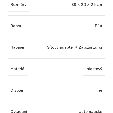
Rozměry
39 × 20 × 25 cm
Barva
Bílá
Napájení
Síťový adaptér + Záložní zdroj
Materiál
plastový
Displej
ne
Ovládání
automatické