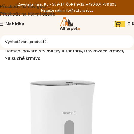
Zavolejte nám: Po - St 9-17, Čt-Pá 9-15, +420 604 779 801
Přeskočit na navigaci
Napište nám
info@allforpet.cz
Přeskočit na hlavní obsah
Nabídka
0
Home
Chovatelství
Misky a fontány
Dávkovače krmiva
Na suché krmivo