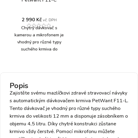
Petwant F11-C
2 990
Kč
vč. DPH
Chytrý dávkovač s
kamerou
a
mikrofonem
je
vhodný pro různé
typy
suchého krmiva do
velikosti 15 mm
a
disponuje zásobníkem o
objemu
4,5 litru
. Ovládat
jej můžete pomocí chytré
Popis
aplikace a podávat
svému mazlíčkovi
až 4
Zajistěte svému mazlíčkovi zdravé stravovací návyky
porce denně po dobu 30
s automatickým dávkovačem krmiva PetWant F11-L.
dní na dovolené.
Navíc je
Tento dávkovač je vhodný pro různé
typy suchého
dávkovač
krmiva do velikosti 12 mm
a disponuje zásobníkem o
vybaven
duálním zdrojem
objemu
4,5 litru
. Díky chytré konstrukci zůstane
energie,
takže se vám
krmivo vždy čerstvé. Pomocí mikrofonu
můžete
nestane, že váš mazlíček