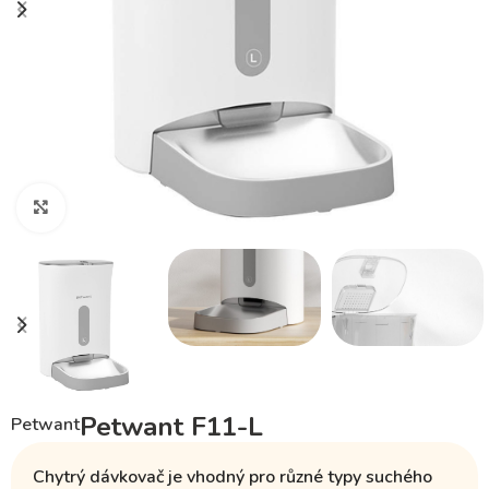
Klikněte pro zvětšení
Petwant F11-L
Petwant
Chytrý dávkovač je vhodný pro různé
typy suchého