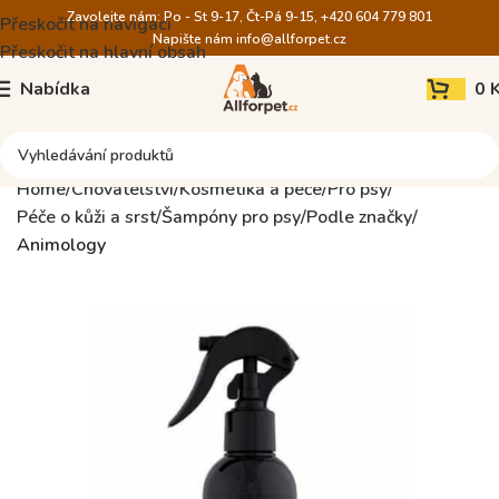
Zavolejte nám: Po - St 9-17, Čt-Pá 9-15, +420 604 779 801
Přeskočit na navigaci
Napište nám
info@allforpet.cz
Přeskočit na hlavní obsah
Nabídka
0
Home
Chovatelství
Kosmetika a péče
Pro psy
Péče o kůži a srst
Šampóny pro psy
Podle značky
Animology