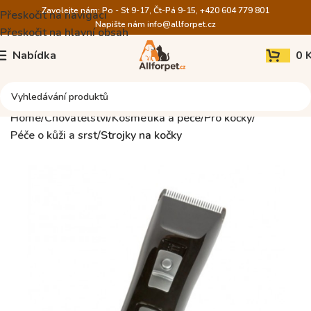
Zavolejte nám: Po - St 9-17, Čt-Pá 9-15, +420 604 779 801
Přeskočit na navigaci
Napište nám
info@allforpet.cz
Přeskočit na hlavní obsah
Nabídka
0
Home
Chovatelství
Kosmetika a péče
Pro kočky
Péče o kůži a srst
Strojky na kočky