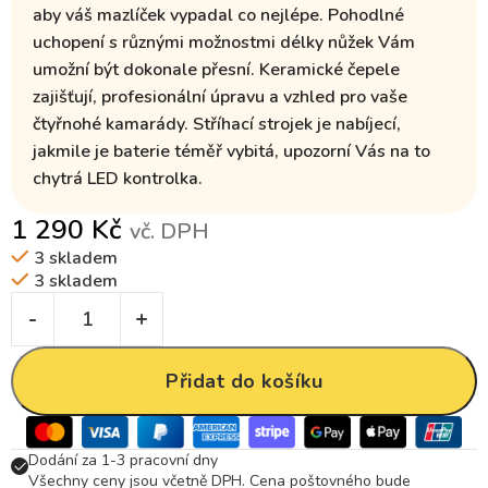
aby váš mazlíček vypadal co nejlépe. Pohodlné
uchopení s různými možnostmi délky nůžek Vám
umožní být dokonale přesní.
Keramické čepele
zajišťují, profesionální úpravu a vzhled pro vaše
čtyřnohé kamarády. Stříhací strojek je nabíjecí,
jakmile je baterie téměř vybitá, upozorní Vás na to
chytrá LED kontrolka.
1 290
Kč
vč. DPH
3 skladem
3 skladem
Přidat do košíku
Dodání za 1-3 pracovní dny
Všechny ceny jsou včetně DPH. Cena poštovného bude