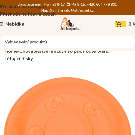
Zavolejte nám: Po - St 9-17, Čt-Pá 9-15, +420 604 779 801
Přeskočit na navigaci
Napište nám
info@allforpet.cz
Přeskočit na hlavní obsah
Nabídka
0
Home
Chovatelství
Hračky
Pro psy
Podle tvaru
Létající disky