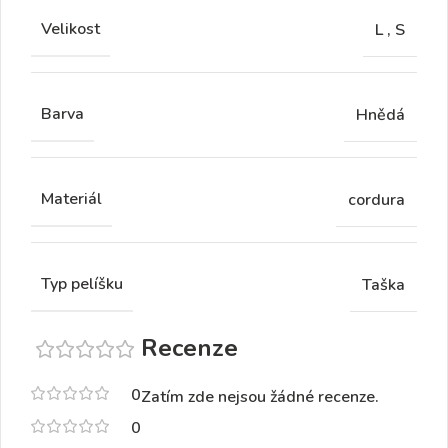
Velikost
L
,
S
Barva
Hnědá
Materiál
cordura
Typ pelíšku
Taška
Recenze
0
Zatím zde nejsou žádné recenze.
0