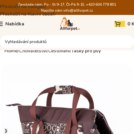
Zavolejte nám: Po - St 9-17, Čt-Pá 9-15, +420 604 779 801
Přeskočit na navigaci
Napište nám
info@allforpet.cz
Přeskočit na hlavní obsah
Nabídka
0
Home
Chovatelství
Cestování
Tašky pro psy