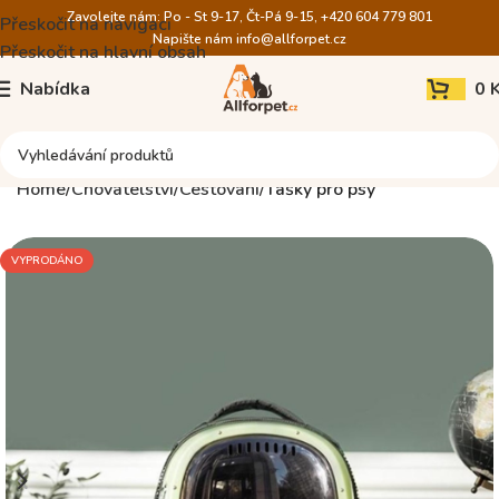
Zavolejte nám: Po - St 9-17, Čt-Pá 9-15, +420 604 779 801
Přeskočit na navigaci
Napište nám
info@allforpet.cz
Přeskočit na hlavní obsah
Nabídka
0
Home
Chovatelství
Cestování
Tašky pro psy
VYPRODÁNO