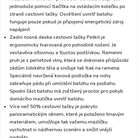
jednoduše pomocí tlačítka na ovládacím kolečku po
straně cestovní tašky.
Osvětlení uvnitř batohu
funguje pouze pokud je připojený energetický zdroj
napájení!
Zadní nosná deska cestovní tašky Petkit je
ergonomicky tvarovaná pro pohodlné nošení.
Je
vestavěna síťovinou a tlustou podšívkou. Ramenní
pruh je s perleťové vlny, která se dokonale přizpůsobí
zádům lidského těla a snižuje tak tlak na ramena.
Speciálně navržená
kovová podložka na nohy
zabraňuje pádu
při umístění batohu na podlahu.
Spodní část batohu má zvětšený prostor
pro pohyb
domácího mazlíčka uvnitř batohu.
Více než 50% cestovní tašky je
pokryto
panoramatickým oknem
, které je potaženo tmavým
materiálem, umožňuje tak vašemu mazlíčku
vychutnat si nádhernou scenérii a snížit vnější
podněty.