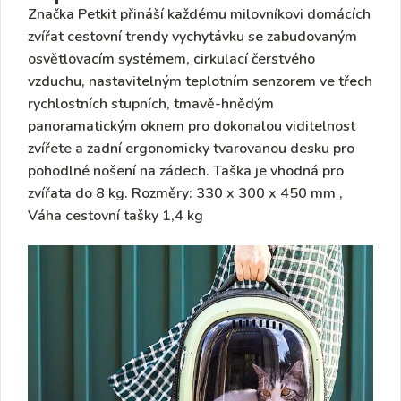
Značka Petkit přináší každému milovníkovi domácích
zvířat
cestovní trendy vychytávku
se zabudovaným
osvětlovacím systémem
, cirkulací čerstvého
vzduchu, nastavitelným
teplotním senzorem
ve třech
rychlostních stupních,
tmavě-hnědým
panoramatickým oknem
pro dokonalou viditelnost
zvířete a zadní ergonomicky tvarovanou desku pro
pohodlné nošení na zádech.
Taška je vhodná pro
zvířata do 8 kg.
Rozměry
: 330 x 300 x 450 mm ,
Váha cestovní tašky
1,4 kg