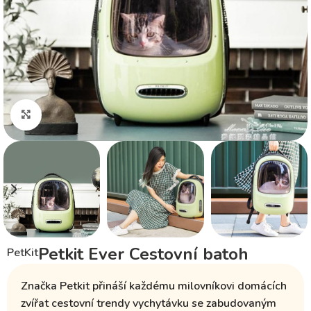
Klikněte pro zvětšení
Petkit Ever Cestovní batoh
PetKit
Značka Petkit přináší každému milovníkovi domácích
zvířat
cestovní trendy vychytávku
se zabudovaným