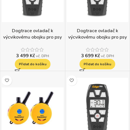
Dogtrace ovladač k
Dogtrace ovladač k
výcvikovému obojku pro psy
výcvikovému obojku pro psy
d-control Edge 250R
d-control Edge 450R
3 499
Kč
3 699
Kč
vč. DPH
vč. DPH
Přidat do košíku
Přidat do košíku