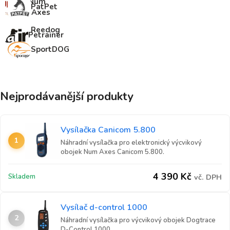
Num
PatPet
´Axes
Reedog
Petrainer
SportDOG
Nejprodávanější produkty
Vysílačka Canicom 5.800
1
Náhradní vysílačka pro elektronický výcvikový
obojek Num Axes Canicom 5.800.
4 390
Kč
Skladem
vč. DPH
Vysílač d-control 1000
2
Náhradní vysílačka pro výcvikový obojek Dogtrace
D-Control 1000.