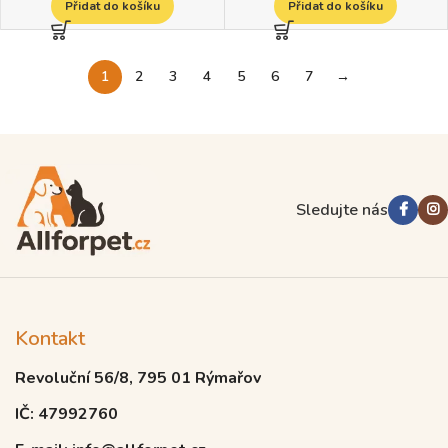
Přidat do košíku
Přidat do košíku
1
2
3
4
5
6
7
→
Read more
Sledujte nás
Kontakt
Revoluční 56/8, 795 01 Rýmařov
IČ: 47992760