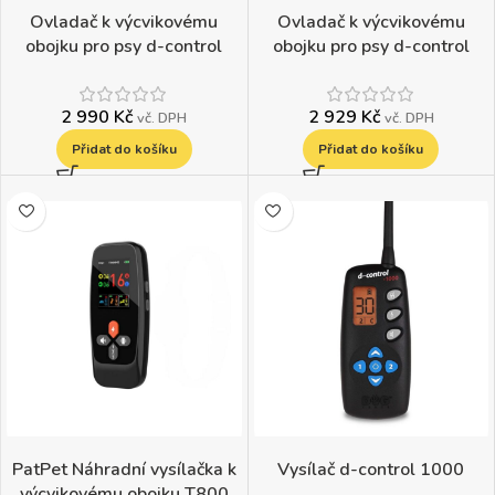
Ovladač k výcvikovému
Ovladač k výcvikovému
obojku pro psy d-control
obojku pro psy d-control
edge 450
edge 650
2 990
Kč
2 929
Kč
vč. DPH
vč. DPH
Přidat do košíku
Přidat do košíku
PatPet Náhradní vysílačka k
Vysílač d-control 1000
výcvikovému obojku T800