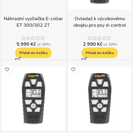
Náhradní vysílačka E-collar
Ovladač k výcvikovému
ET 300/302 2T
obojku pro psy d-control
edge 250
5 990
Kč
2 990
Kč
vč. DPH
vč. DPH
Přidat do košíku
Přidat do košíku