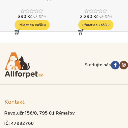
kočky
390
Kč
2 290
Kč
vč. DPH
vč. DPH
Přidat do košíku
Přidat do košíku
Read more
Sledujte nás
Kontakt
Revoluční 56/8, 795 01 Rýmařov
IČ: 47992760