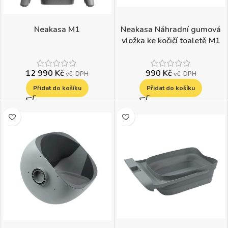
Neakasa M1
Neakasa Náhradní gumová
vložka ke kočičí toaletě M1
12 990
Kč
990
Kč
vč. DPH
vč. DPH
Přidat do košíku
Přidat do košíku