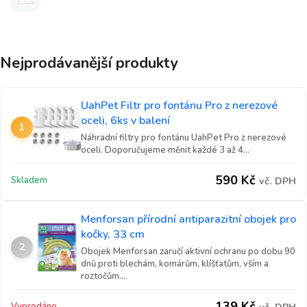
Nejprodávanější produkty
UahPet Filtr pro fontánu Pro z nerezové
oceli, 6ks v balení
1
Náhradní filtry pro fontánu UahPet Pro z nerezové
oceli. Doporučujeme měnit každé 3 až 4...
590
Kč
Skladem
vč. DPH
Menforsan přírodní antiparazitní obojek pro
kočky, 33 cm
2
Obojek Menforsan zaručí aktivní ochranu po dobu 90
dnů proti blechám, komárům, klíšťatům, vším a
roztočům....
139
Kč
Vyprodáno