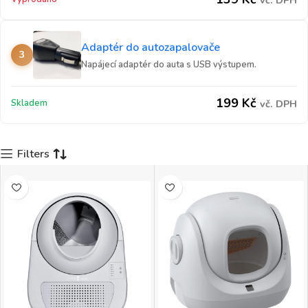
vč. DPH
Adaptér do autozapalovače
3
Napájecí adaptér do auta s USB výstupem.
199
Kč
Skladem
vč. DPH
Filters