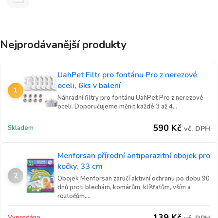
Nejprodávanější produkty
UahPet Filtr pro fontánu Pro z nerezové
oceli, 6ks v balení
1
Náhradní filtry pro fontánu UahPet Pro z nerezové
oceli. Doporučujeme měnit každé 3 až 4...
590
Kč
Skladem
vč. DPH
Menforsan přírodní antiparazitní obojek pro
kočky, 33 cm
2
Obojek Menforsan zaručí aktivní ochranu po dobu 90
dnů proti blechám, komárům, klíšťatům, vším a
roztočům....
139
Kč
Vyprodáno