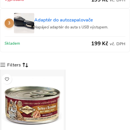
vč. DPH
Adaptér do autozapalovače
3
Napájecí adaptér do auta s USB výstupem.
199
Kč
Skladem
vč. DPH
Filters