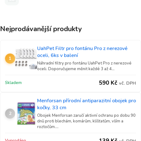
Nejprodávanější produkty
UahPet Filtr pro fontánu Pro z nerezové
oceli, 6ks v balení
1
Náhradní filtry pro fontánu UahPet Pro z nerezové
oceli. Doporučujeme měnit každé 3 až 4...
590
Kč
Skladem
vč. DPH
Menforsan přírodní antiparazitní obojek pro
kočky, 33 cm
2
Obojek Menforsan zaručí aktivní ochranu po dobu 90
dnů proti blechám, komárům, klíšťatům, vším a
roztočům....
139
Kč
Vyprodáno