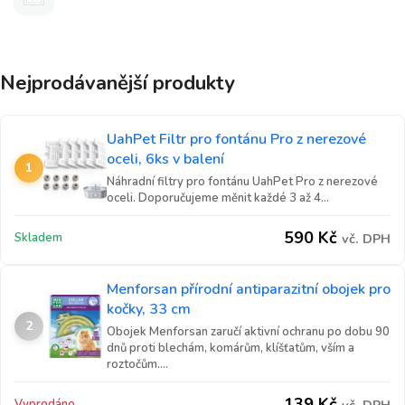
Nejprodávanější produkty
UahPet Filtr pro fontánu Pro z nerezové
oceli, 6ks v balení
1
Náhradní filtry pro fontánu UahPet Pro z nerezové
oceli. Doporučujeme měnit každé 3 až 4...
590
Kč
Skladem
vč. DPH
Menforsan přírodní antiparazitní obojek pro
kočky, 33 cm
2
Obojek Menforsan zaručí aktivní ochranu po dobu 90
dnů proti blechám, komárům, klíšťatům, vším a
roztočům....
139
Kč
Vyprodáno