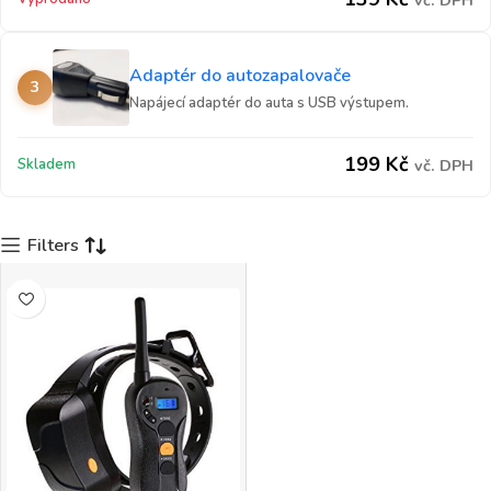
vč. DPH
Adaptér do autozapalovače
3
Napájecí adaptér do auta s USB výstupem.
199
Kč
Skladem
vč. DPH
Filters