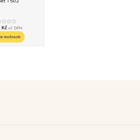
pet T502
9
Kč
vč. DPH
te možnosti