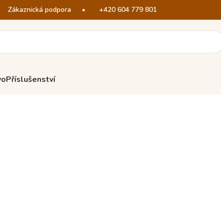
Zákaznická podpora
•
+420 604 779 801
vo
Příslušenství