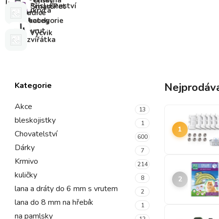
Pelíšky
Pomocná
Příslušenství
SmartPet
a
skrytá
udice
boudy
kategorie
vrut
Výcvik
zvířátka
Kategorie
Nejprodáva
Akce
13
bleskojistky
1
1
Chovatelství
600
Dárky
7
Krmivo
214
kuličky
8
2
lana a dráty do 6 mm s vrutem
2
lana do 8 mm na hřebík
1
na pamlsky
12