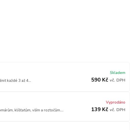
Skladem
590
Kč
vč. DPH
it každé 3 až 4...
Vyprodáno
139
Kč
vč. DPH
márům, klíšťatům, vším a roztočům....