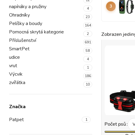
napínáky a pružiny
3
4
Ohradníky
23
Pelíšky a boudy
164
Pomocná skrytá kategorie
Zobrazen jedin
2
Příslušenství
691
SmartPet
58
udice
4
vrut
1
Výcvik
186
zvířátka
10
Značka
Patpet
1
Počet psů