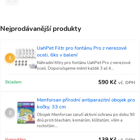
Nejprodávanější produkty
UahPet Filtr pro fontánu Pro z nerezové
oceli, 6ks v balení
1
Náhradní filtry pro fontánu UahPet Pro z nerezové
oceli. Doporučujeme měnit každé 3 až 4...
590
Kč
Skladem
vč. DPH
Menforsan přírodní antiparazitní obojek pro
kočky, 33 cm
2
Obojek Menforsan zaručí aktivní ochranu po dobu 90
dnů proti blechám, komárům, klíšťatům, vším a
roztočům....
139
Kč
Vyprodáno