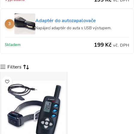
vč. DPH
Adaptér do autozapalovače
3
Napájecí adaptér do auta s USB výstupem.
199
Kč
Skladem
vč. DPH
Filters