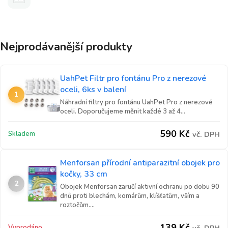
Nejprodávanější produkty
UahPet Filtr pro fontánu Pro z nerezové
oceli, 6ks v balení
1
Náhradní filtry pro fontánu UahPet Pro z nerezové
oceli. Doporučujeme měnit každé 3 až 4...
590
Kč
Skladem
vč. DPH
Menforsan přírodní antiparazitní obojek pro
kočky, 33 cm
2
Obojek Menforsan zaručí aktivní ochranu po dobu 90
dnů proti blechám, komárům, klíšťatům, vším a
roztočům....
139
Kč
Vyprodáno