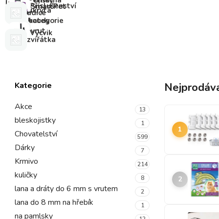
Pelíšky
Pomocná
Příslušenství
SmartPet
a
skrytá
udice
boudy
kategorie
vrut
Výcvik
zvířátka
Kategorie
Nejprodáva
Akce
13
bleskojistky
1
1
Chovatelství
599
Dárky
7
Krmivo
214
kuličky
8
2
lana a dráty do 6 mm s vrutem
2
lana do 8 mm na hřebík
1
na pamlsky
12