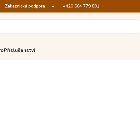
Zákaznická podpora
•
+420 604 779 801
vo
Příslušenství