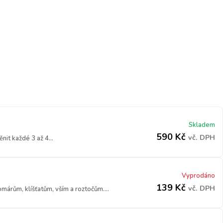
Skladem
590
Kč
vč. DPH
it každé 3 až 4...
Vyprodáno
139
Kč
vč. DPH
márům, klíšťatům, vším a roztočům....