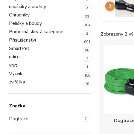
napínáky a pružiny
3
4
Ohradníky
23
Pelíšky a boudy
164
Pomocná skrytá kategorie
Zobrazeny 2 vý
2
Příslušenství
691
SmartPet
58
udice
4
vrut
1
Výcvik
185
zvířátka
10
Značka
Dogtrace
2
Dogtrace