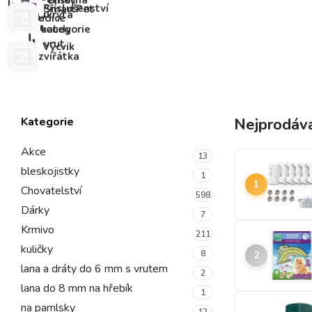
Pelíšky
Pomocná
Příslušenství
SmartPet
a
skrytá
udice
boudy
kategorie
vrut
Výcvik
zvířátka
Kategorie
Nejprodáva
Akce
13
bleskojistky
1
1
Chovatelství
598
Dárky
7
Krmivo
211
kuličky
8
2
lana a dráty do 6 mm s vrutem
2
lana do 8 mm na hřebík
1
na pamlsky
12