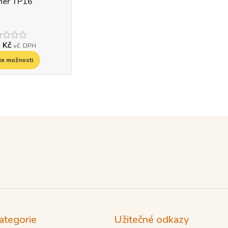
iner TP16
0
Kč
vč. DPH
te možnosti
ategorie
Užitečné odkazy