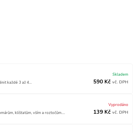
Skladem
590
Kč
vč. DPH
it každé 3 až 4...
Vyprodáno
139
Kč
vč. DPH
márům, klíšťatům, vším a roztočům....