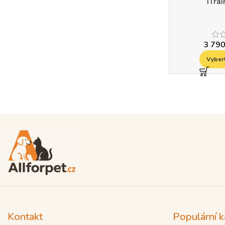
iTra
3 79
Vyber
Read more
Kontakt
Populární k