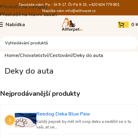
Zavolejte nám: Po - St 9-17, Čt-Pá 9-15, +420 604 779 801
Přeskočit na navigaci
Napište nám
info@allforpet.cz
Přeskočit na hlavní obsah
Nabídka
0
Home
Chovatelství
Cestování
Deky do auta
Deky do auta
Nejprodávanější produkty
Reedog Deka Blue Paw
1
Každý pejsek by měl mít svoji deku a nedělit se o tu
vaši, ať se...