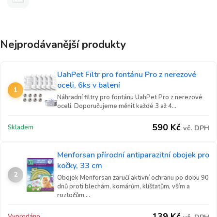
Nejprodávanější produkty
UahPet Filtr pro fontánu Pro z nerezové
oceli, 6ks v balení
1
Náhradní filtry pro fontánu UahPet Pro z nerezové
oceli. Doporučujeme měnit každé 3 až 4...
590
Kč
Skladem
vč. DPH
Menforsan přírodní antiparazitní obojek pro
kočky, 33 cm
2
Obojek Menforsan zaručí aktivní ochranu po dobu 90
dnů proti blechám, komárům, klíšťatům, vším a
roztočům....
139
Kč
Vyprodáno