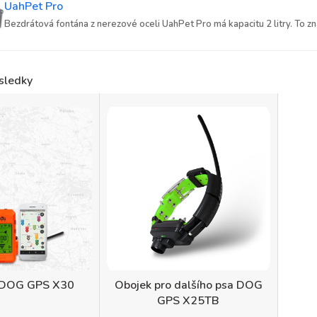
UahPet Pro
Bezdrátová fontána z nerezové oceli UahPet Pro má kapacitu 2 litry. To zna
sledky
 DOG GPS X30
Obojek pro dalšího psa DOG
GPS X25TB