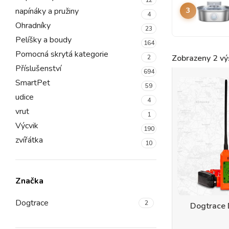
napínáky a pružiny
3
4
Ohradníky
23
Pelíšky a boudy
164
Pomocná skrytá kategorie
Zobrazeny 2 vý
2
Příslušenství
694
SmartPet
59
udice
4
vrut
1
Výcvik
190
zvířátka
10
Značka
Dogtrace
2
Dogtrace