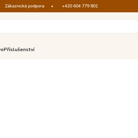
Zákaznická podpora
•
+420 604 779 801
vo
Příslušenství