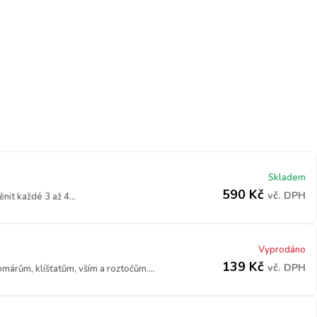
Skladem
590
Kč
vč. DPH
it každé 3 až 4...
Vyprodáno
139
Kč
vč. DPH
márům, klíšťatům, vším a roztočům....