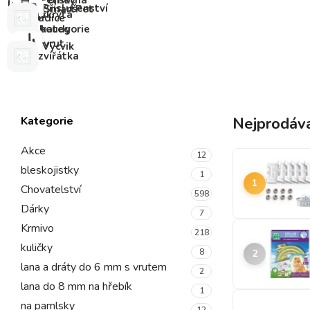
Pelíšky
Pomocná
Příslušenství
SmartPet
a
skrytá
udice
boudy
kategorie
vrut
Výcvik
zvířátka
Kategorie
Nejprodáva
Akce
12
bleskojistky
1
1
Chovatelství
598
Dárky
7
Krmivo
218
kuličky
8
2
lana a dráty do 6 mm s vrutem
2
lana do 8 mm na hřebík
1
na pamlsky
12