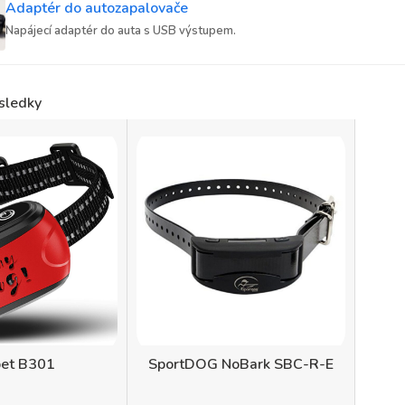
Adaptér do autozapalovače
Napájecí adaptér do auta s USB výstupem.
sledky
pet B301
SportDOG NoBark SBC-R-E