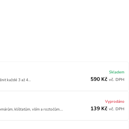
Skladem
590
Kč
vč. DPH
it každé 3 až 4...
Vyprodáno
139
Kč
vč. DPH
márům, klíšťatům, vším a roztočům....