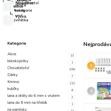
Pelíšky
Pomocná
Příslušenství
SmartPet
a
skrytá
udice
boudy
kategorie
vrut
Výcvik
zvířátka
Kategorie
Nejprodáva
Akce
13
bleskojistky
1
1
Chovatelství
599
Dárky
7
Krmivo
213
kuličky
8
2
lana a dráty do 6 mm s vrutem
2
lana do 8 mm na hřebík
1
na pamlsky
12