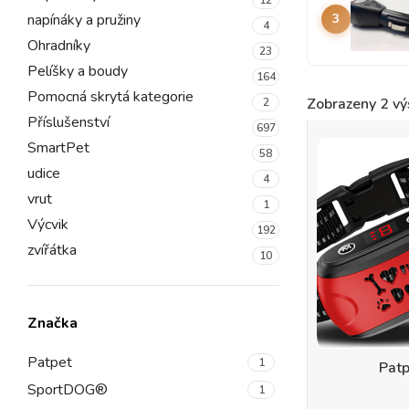
napínáky a pružiny
3
4
Ohradníky
23
Pelíšky a boudy
164
Pomocná skrytá kategorie
Zobrazeny 2 vý
2
Příslušenství
697
SmartPet
58
udice
4
vrut
1
Výcvik
192
zvířátka
10
Značka
Patpet
1
Pat
SportDOG®
1