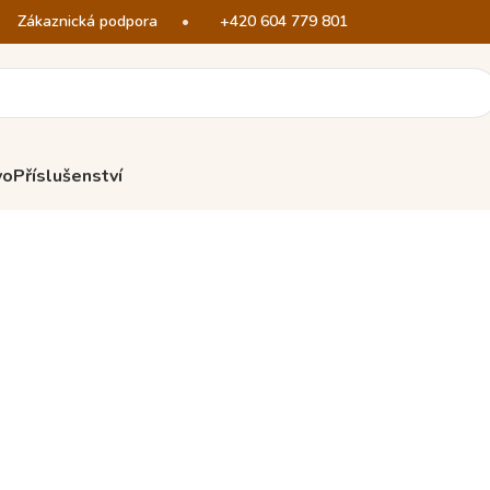
Zákaznická podpora
•
+420 604 779 801
vo
Příslušenství