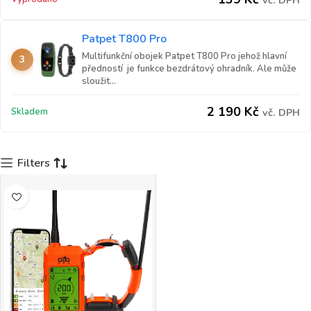
vč. DPH
Patpet T800 Pro
Multifunkční obojek Patpet T800 Pro jehož hlavní
3
předností je funkce bezdrátový ohradník. Ale může
sloužit...
2 190
Kč
Skladem
vč. DPH
Filters