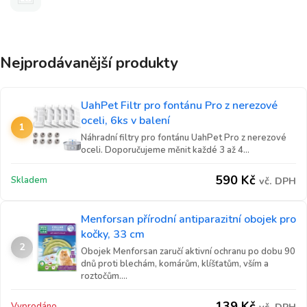
Nejprodávanější produkty
UahPet Filtr pro fontánu Pro z nerezové
oceli, 6ks v balení
1
Náhradní filtry pro fontánu UahPet Pro z nerezové
oceli. Doporučujeme měnit každé 3 až 4...
590
Kč
Skladem
vč. DPH
Menforsan přírodní antiparazitní obojek pro
kočky, 33 cm
2
Obojek Menforsan zaručí aktivní ochranu po dobu 90
dnů proti blechám, komárům, klíšťatům, vším a
roztočům....
139
Kč
Vyprodáno