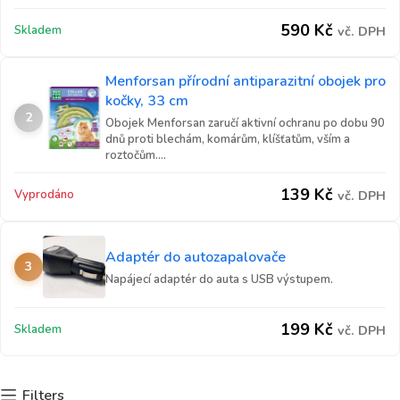
590
Kč
Skladem
vč. DPH
Menforsan přírodní antiparazitní obojek pro
kočky, 33 cm
2
Obojek Menforsan zaručí aktivní ochranu po dobu 90
dnů proti blechám, komárům, klíšťatům, vším a
roztočům....
139
Kč
Vyprodáno
vč. DPH
Adaptér do autozapalovače
3
Napájecí adaptér do auta s USB výstupem.
199
Kč
Skladem
vč. DPH
Filters