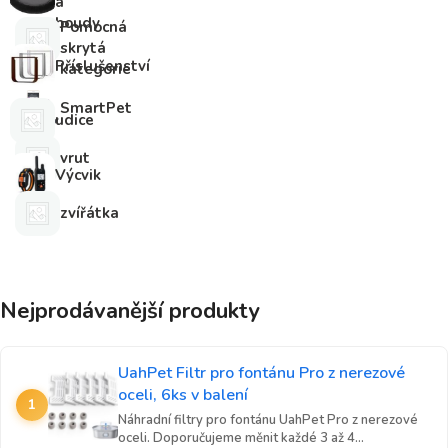
a
boudy
Pomocná
skrytá
Příslušenství
kategorie
SmartPet
udice
vrut
Výcvik
zvířátka
Nejprodávanější produkty
UahPet Filtr pro fontánu Pro z nerezové
oceli, 6ks v balení
1
Náhradní filtry pro fontánu UahPet Pro z nerezové
oceli. Doporučujeme měnit každé 3 až 4...