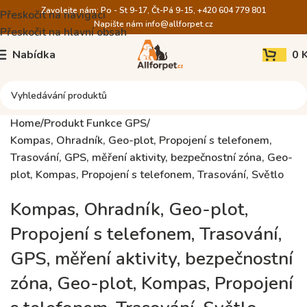
Zavolejte nám: Po - St 9-17, Čt-Pá 9-15, +420 604 779 801
Přeskočit na navigaci
Napište nám
info@allforpet.cz
Přeskočit na hlavní obsah
Nabídka
0
Home
Produkt Funkce GPS
Kompas, Ohradník, Geo-plot, Propojení s telefonem,
Trasování, GPS, měření aktivity, bezpečnostní zóna, Geo-
plot, Kompas, Propojení s telefonem, Trasování, Světlo
Kompas, Ohradník, Geo-plot,
Propojení s telefonem, Trasování,
GPS, měření aktivity, bezpečnostní
zóna, Geo-plot, Kompas, Propojení