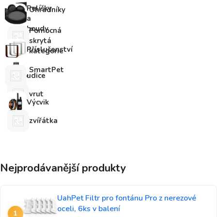
Pelíšky
Ohradníky
a
boudy
Pomocná
skrytá
Příslušenství
kategorie
SmartPet
udice
vrut
Výcvik
zvířátka
Nejprodávanější produkty
UahPet Filtr pro fontánu Pro z nerezové
oceli, 6ks v balení
1