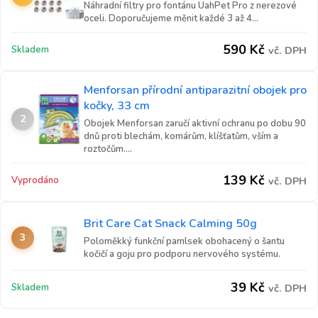
Náhradní filtry pro fontánu UahPet Pro z nerezové
oceli. Doporučujeme měnit každé 3 až 4...
590
Kč
Skladem
vč. DPH
Menforsan přírodní antiparazitní obojek pro
kočky, 33 cm
2
Obojek Menforsan zaručí aktivní ochranu po dobu 90
dnů proti blechám, komárům, klíšťatům, vším a
roztočům....
139
Kč
Vyprodáno
vč. DPH
Brit Care Cat Snack Calming 50g
3
Poloměkký funkční pamlsek obohacený o šantu
kočičí a goju pro podporu nervového systému.
39
Kč
Skladem
vč. DPH