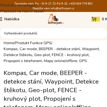
Zavolejte nám: Po - St 9-17, Čt-Pá 9-15, +420 604 779 801
Přeskočit na navigaci
Napište nám
info@allforpet.cz
Přeskočit na hlavní obsah
Nabídka
0
Home
Produkt Funkce GPS
Kompas, Car mode, BEEPER - detekce stání, Waypoint,
Detekce štěkotu, Geo-plot, FENCE - kruhový plot,
Propojení s telefonem, Mapy online/offline, GPS
Kompas, Car mode, BEEPER -
detekce stání, Waypoint, Detekce
štěkotu, Geo-plot, FENCE -
kruhový plot, Propojení s