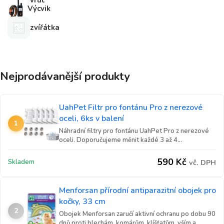
vrut
Výcvik
zvířátka
Nejprodávanější produkty
UahPet Filtr pro fontánu Pro z nerezové
oceli, 6ks v balení
1
Náhradní filtry pro fontánu UahPet Pro z nerezové
oceli. Doporučujeme měnit každé 3 až 4...
590
Kč
Skladem
vč. DPH
Menforsan přírodní antiparazitní obojek pro
kočky, 33 cm
2
Obojek Menforsan zaručí aktivní ochranu po dobu 90
dnů proti blechám, komárům, klíšťatům, vším a