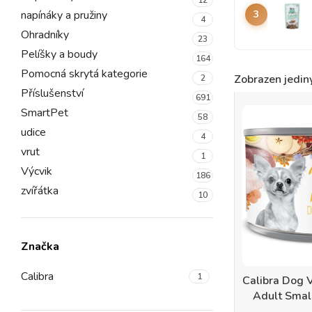
napínáky a pružiny
3
4
Ohradníky
23
Pelíšky a boudy
164
Pomocná skrytá kategorie
Zobrazen jedin
2
Příslušenství
691
SmartPet
58
udice
4
vrut
1
Výcvik
186
zvířátka
10
Značka
Calibra
1
Calibra Dog 
Adult Smal