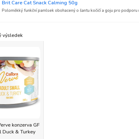
Brit Care Cat Snack Calming 50g
Poloměkký funkční pamlsek obohacený o šantu kočičí a goju pro podporu
ý výsledek
Verve konzerva GF
l Duck & Turkey
200 g