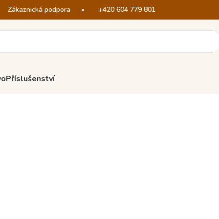
Zákaznická podpora
•
+420 604 779 801
vo
Příslušenství