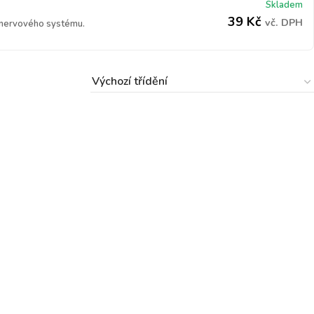
Skladem
39
Kč
vč. DPH
 nervového systému.