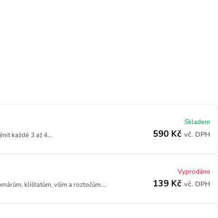
Skladem
590
Kč
vč. DPH
it každé 3 až 4...
Vyprodáno
139
Kč
vč. DPH
márům, klíšťatům, vším a roztočům....