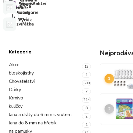
Pelíšky
Pomocná
Příslušenství
SmartPet
a
skrytá
udice
boudy
kategorie
vrut
Výcvik
zvířátka
Kategorie
Nejprodáva
Akce
13
bleskojistky
1
1
Chovatelství
600
Dárky
7
Krmivo
214
kuličky
8
2
lana a dráty do 6 mm s vrutem
2
lana do 8 mm na hřebík
1
na pamlsky
12