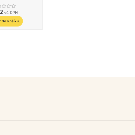
Kč
vč. DPH
t do košíku