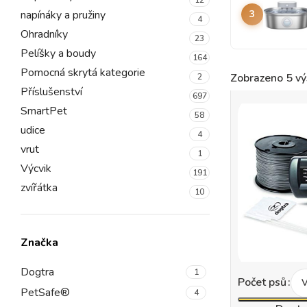
napínáky a pružiny
3
4
Ohradníky
23
Pelíšky a boudy
164
Pomocná skrytá kategorie
Zobrazeno 5 vý
2
Příslušenství
697
SmartPet
58
udice
4
vrut
1
Výcvik
191
zvířátka
10
Značka
Dogtra
1
Počet psů
PetSafe®
4