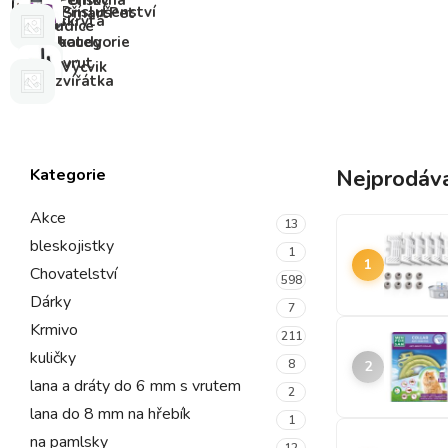
Pelíšky
Pomocná
Příslušenství
SmartPet
a
skrytá
udice
boudy
kategorie
vrut
Výcvik
zvířátka
Kategorie
Nejprodáva
Akce
13
bleskojistky
1
1
Chovatelství
598
Dárky
7
Krmivo
211
kuličky
8
2
lana a dráty do 6 mm s vrutem
2
lana do 8 mm na hřebík
1
na pamlsky
12