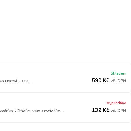
Skladem
590
Kč
vč. DPH
it každé 3 až 4...
Vyprodáno
139
Kč
vč. DPH
márům, klíšťatům, vším a roztočům....