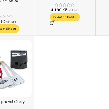
a EF-3500
4 190
Kč
vč. DPH
Přidat do košíku
0
Kč
vč. DPH
te možnosti
pro velké psy