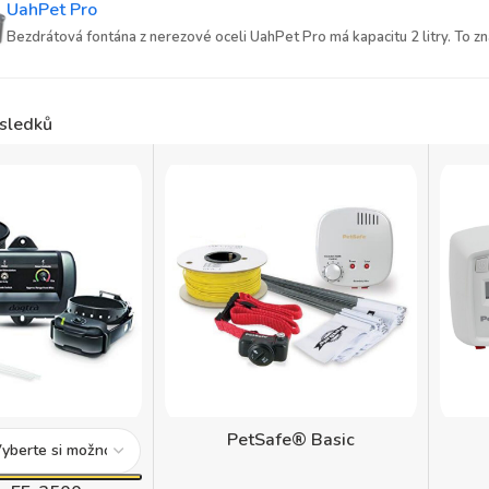
UahPet Pro
Bezdrátová fontána z nerezové oceli UahPet Pro má kapacitu 2 litry. To zna
sledků
PetSafe® Basic