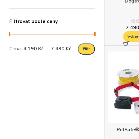
Dogtr
Filtrovat podle ceny
7 49
Vyber
Cena:
4 190 Kč
—
7 490 Kč
Filtr
PetSafe® 