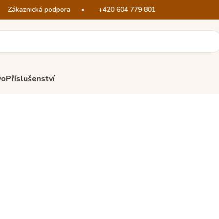
Zákaznická podpora
•
+420 604 779 801
vo
Příslušenství