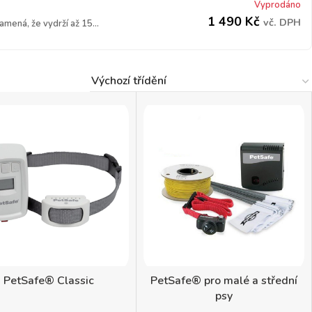
Vyprodáno
1 490
Kč
vč. DPH
mená, že vydrží až 15...
PetSafe® Classic
PetSafe® pro malé a střední
psy