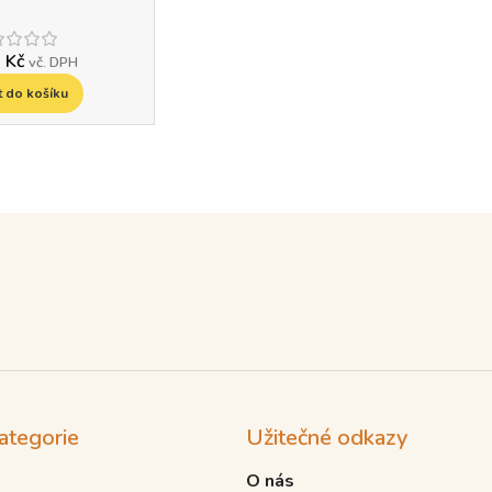
0
Kč
vč. DPH
t do košíku
ategorie
Užitečné odkazy
O nás