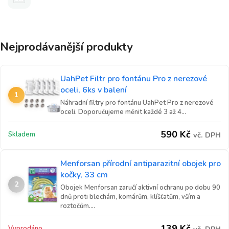
Nejprodávanější produkty
UahPet Filtr pro fontánu Pro z nerezové
oceli, 6ks v balení
1
Náhradní filtry pro fontánu UahPet Pro z nerezové
oceli. Doporučujeme měnit každé 3 až 4...
590
Kč
Skladem
vč. DPH
Menforsan přírodní antiparazitní obojek pro
kočky, 33 cm
2
Obojek Menforsan zaručí aktivní ochranu po dobu 90
dnů proti blechám, komárům, klíšťatům, vším a
roztočům....
139
Kč
Vyprodáno