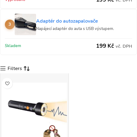
vč. DPH
Adaptér do autozapalovače
3
Napájecí adaptér do auta s USB výstupem.
199
Kč
Skladem
vč. DPH
Filters