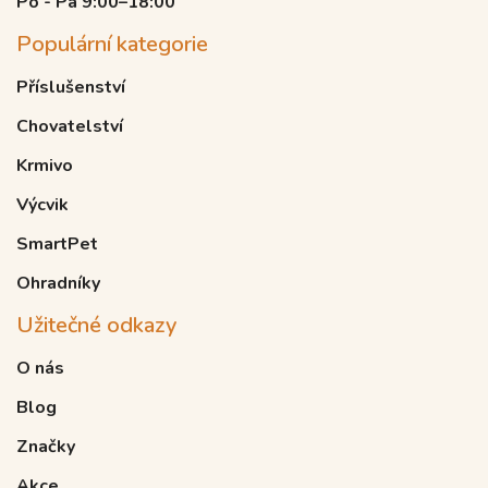
Po - Pá 9:00–18:00
Populární kategorie
Příslušenství
Chovatelství
Krmivo
Výcvik
SmartPet
Ohradníky
Užitečné odkazy
O nás
Blog
Značky
Akce