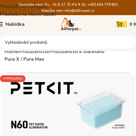
Zavolejte nám: Po - St 9-17, Čt-Pá 9-15, +420 604 779 801
Přeskočit na navigaci
Napište nám
info@allforpet.cz
Přeskočit na hlavní obsah
Nabídka
0
Home
Příslušenství
Příslušenství k toaletám
Pura X / Pura Max
VYPRODÁNO