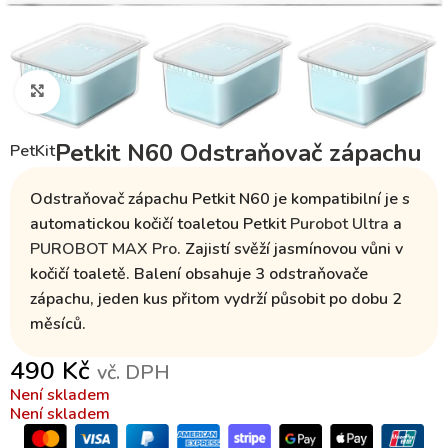
Klikněte pro zvětšení
Petkit N60 Odstraňovač zápachu
PetKit
Odstraňovač zápachu Petkit N60 je
kompatibilní je s
automatickou kočičí toaletou Petkit
Purobot Ultra
a
PUROBOT MAX Pro
.
Zajistí svěží jasmínovou vůni v
kočičí toaletě. Balení obsahuje
3 odstraňovače
zápachu
, jeden kus přitom vydrží působit
po dobu 2
měsíců
.
490
Kč
vč. DPH
Není skladem
Není skladem