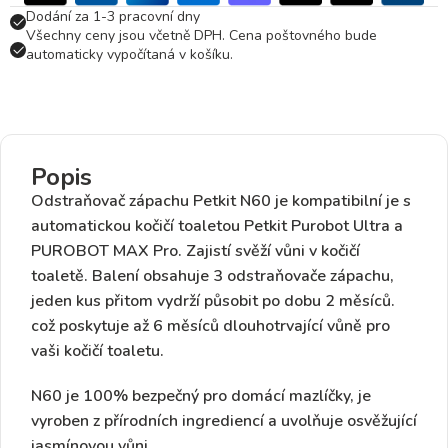
Dodání za 1-3 pracovní dny
Všechny ceny jsou včetně DPH. Cena poštovného bude
automaticky vypočítaná v košíku.
Popis
Odstraňovač zápachu Petkit N60 je
kompatibilní je s
automatickou kočičí toaletou Petkit
Purobot Ultra
a
PUROBOT MAX Pro
. Zajistí svěží vůni v kočičí
toaletě. Balení obsahuje
3 odstraňovače zápachu
,
jeden kus přitom vydrží působit po dobu 2 měsíců.
což poskytuje a
ž 6 měsíců dlouhotrvající vůně pro
vaši kočičí toaletu.
N60 je 100% bezpečný pro domácí mazlíčky, je
vyroben z přírodních ingrediencí a uvolňuje osvěžující
jasmínovou vůni.