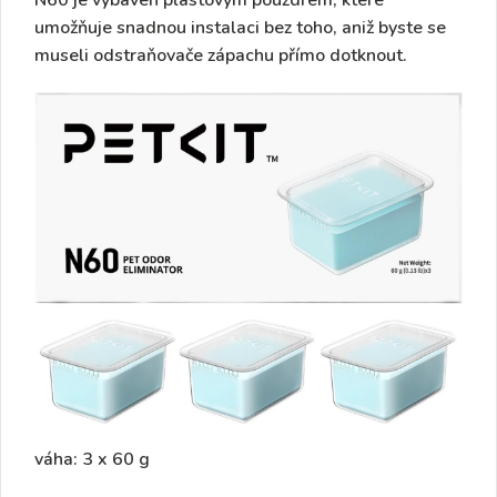
N60 je vybaven
plastovým pouzdrem
, které
umožňuje
snadnou instalaci
bez toho, aniž byste se
museli odstraňovače zápachu přímo dotknout.
váha: 3 x 60 g