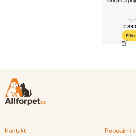
Obojek a při
2 89
Přida
Read more
Kontakt
Populární k