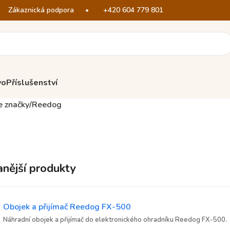
Zákaznická podpora
•
+420 604 779 801
vo
Příslušenství
e značky
Reedog
nější produkty
Obojek a přijímač Reedog FX-500
Náhradní obojek a přijímač do elektronického ohradníku Reedog FX-500.