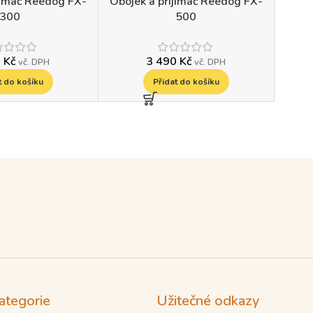
jímač Reedog FX-
Obojek a přijímač Reedog FX-
300
500
0
Kč
3 490
Kč
vč. DPH
vč. DPH
t do košíku
Přidat do košíku
ategorie
Užitečné odkazy