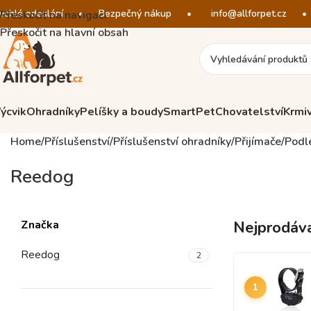
ychlé odeslání
•
Bezpečný nákup
•
info@allforpet.cz
•
Přeskočit na navigaci
Přeskočit na hlavní obsah
ýcvik
Ohradníky
Pelíšky a boudy
SmartPet
Chovatelství
Krmi
Home
Příslušenství
Příslušenství ohradníky
Přijímače
Podl
Reedog
Značka
Nejprodáva
Reedog
2
1