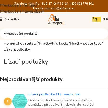
Zavolejte nám: Po - St 9-17, Čt-Pá 9-15, +420 604 779 801
Přeskočit na navigaci
Napište nám
info@allforpet.cz
Přeskočit na hlavní obsah
Nabídka
0
Home
Chovatelství
Hračky
Pro kočky
Hračky podle typu
Lízací podložky
Lízací podložky
Nejprodávanější produkty
Lízací podložka Flamingo Leki
Lízací podložka Flamingo se stane užitečnou
1
pomůckou při podávání mokrých, ale i suchých