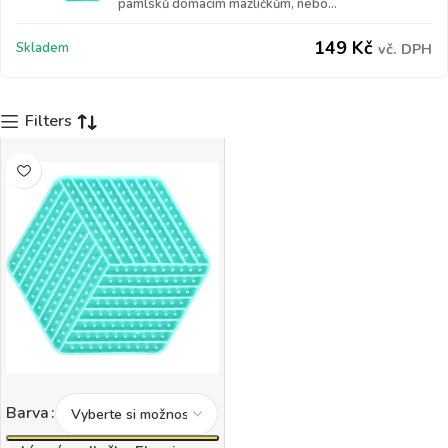
pamlsků domácím mazlíčkům, nebo...
149
Kč
Skladem
vč. DPH
Filters
Barva