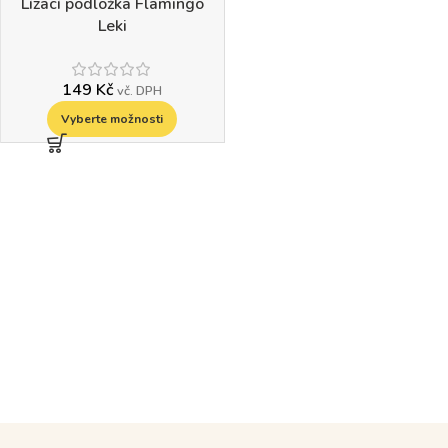
Lízací podložka Flamingo
Leki
149
Kč
vč. DPH
Vyberte možnosti
Read more